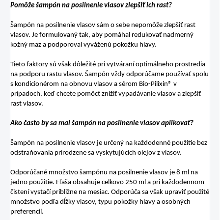
Pomôže šampón na posilnenie vlasov zlepšiť ich rast?
Šampón na posilnenie vlasov sám o sebe nepomôže zlepšiť rast
vlasov. Je formulovaný tak, aby pomáhal redukovať nadmerný
kožný maz a podporoval vyváženú pokožku hlavy.
Tieto faktory sú však dôležité pri vytváraní optimálneho prostredia
na podporu rastu vlasov. Šampón vždy odporúčame používať spolu
s kondicionérom na obnovu vlasov a sérom Bio-Pilixin® v
prípadoch, keď chcete pomôcť znížiť vypadávanie vlasov a zlepšiť
rast vlasov.
Ako často by sa mal šampón na posilnenie vlasov aplikovať?
Šampón na posilnenie vlasov je určený na každodenné použitie bez
odstraňovania prirodzene sa vyskytujúcich olejov z vlasov.
Odporúčané množstvo šampónu na posilnenie vlasov je 8 ml na
jedno použitie. Fľaša obsahuje celkovo 250 ml a pri každodennom
čistení vystačí približne na mesiac. Odporúča sa však upraviť použité
množstvo podľa dĺžky vlasov, typu pokožky hlavy a osobných
preferencií.