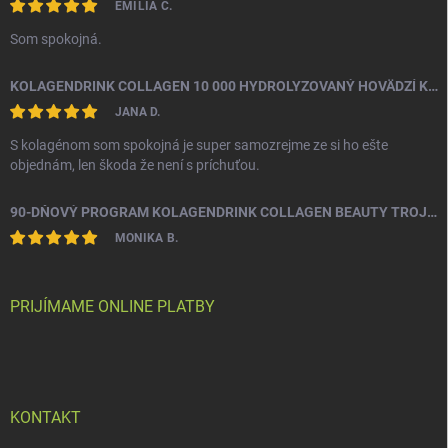
EMÍLIA Č.
Som spokojná.
KOLAGENDRINK COLLAGEN 10 000 HYDROLYZOVANÝ HOVÄDZÍ KOLAGÉN 300 G
JANA D.
S kolagénom som spokojná je super samozrejme ze si ho ešte
objednám, len škoda že není s príchuťou.
90-DŇOVÝ PROGRAM KOLAGENDRINK COLLAGEN BEAUTY TROJZLOŽKOVÝ (TYP 1, 2 & 3) RYBÍ HYDROLYZOVANÝ KOLAGÉN 3 X 330 G
MONIKA B.
PRIJÍMAME ONLINE PLATBY
KONTAKT