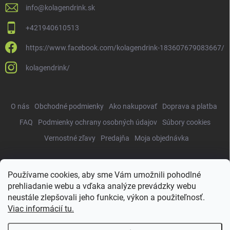
info
@
kolagendrink.sk
+421940610513
https://www.facebook.com/kolagendrink-183607679083667/
kolagendrink/
O nás
Obchodné podmienky
Ako nakupovať
Doprava a platba
FAQ
Podmienky ochrany osobných údajov
Súbory cookies
Vernostné zľavy
Predajňa
Moja objednávka
Používame cookies, aby sme Vám umožnili pohodlné
Copyright 2026
KolagenDrink.sk
. Všetky práva vyhradené.
Upraviť
prehliadanie webu a vďaka analýze prevádzky webu
nastavenie cookies
neustále zlepšovali jeho funkcie, výkon a použiteľnosť.
Vytvoril Shoptet
Viac informácií tu.