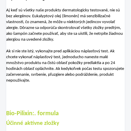
Aj keď sú všetky naše produkty dermatologicky testované, nie sú
bez alergénov. Eukalyptový olej (limonén) má senzibilizačné
vlastnosti, čo znamená, že môže u niektorých jedincov vyvolať
alergie. Dôrazne sa odporúča skontrolovať všetky zložky predtým,
ako šampón začnete používať, aby ste sa uistili, že netrpíte žiadnou
alergiou na uvedené zložky.
Ak si nie ste istý, vykonajte pred aplikáciou náplasťový test. Ak
chcete vykonať náplasťový test, jednoducho naneste malé
množstvo produktu na čistú oblasť pokožky predlaktia a po 24
hodinách oblasť opláchnite. Ak kedykoľvek počas testu spozorujete
začervenanie, svrbenie, pľuzgiere alebo podráždenie, produkt
nepoužívajte.
Bio-Pilixin:. formula
Účinné aktívne zložky