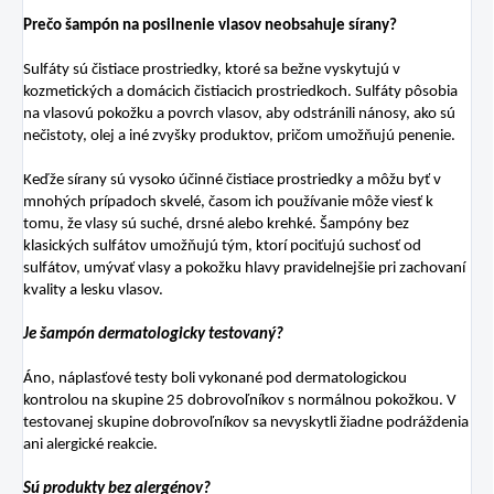
Prečo šampón na posilnenie vlasov neobsahuje sírany?
Sulfáty sú čistiace prostriedky, ktoré sa bežne vyskytujú v
kozmetických a domácich čistiacich prostriedkoch. Sulfáty pôsobia
na vlasovú pokožku a povrch vlasov, aby odstránili nánosy, ako sú
nečistoty, olej a iné zvyšky produktov, pričom umožňujú penenie.
Keďže sírany sú vysoko účinné čistiace prostriedky a môžu byť v
mnohých prípadoch skvelé, časom ich používanie môže viesť k
tomu, že vlasy sú suché, drsné alebo krehké. Šampóny bez
klasických sulfátov umožňujú tým, ktorí pociťujú suchosť od
sulfátov, umývať vlasy a pokožku hlavy pravidelnejšie pri zachovaní
kvality a lesku vlasov.
Je šampón dermatologicky testovaný?
Áno, náplasťové testy boli vykonané pod dermatologickou
kontrolou na skupine 25 dobrovoľníkov s normálnou pokožkou. V
testovanej skupine dobrovoľníkov sa nevyskytli žiadne podráždenia
ani alergické reakcie.
Sú produkty bez alergénov?