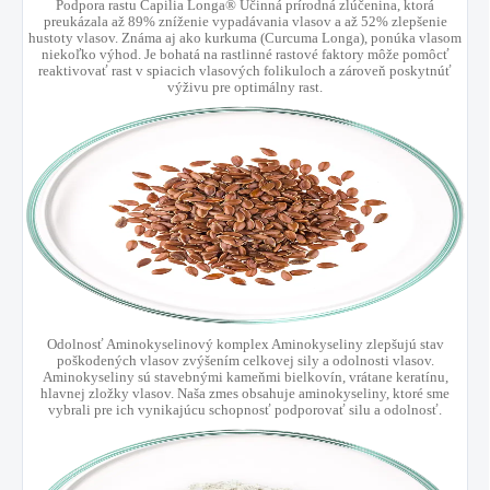
Podpora rastu Capilia Longa® Účinná prírodná zlúčenina, ktorá
preukázala až 89% zníženie vypadávania vlasov a až 52% zlepšenie
hustoty vlasov. Známa aj ako kurkuma (Curcuma Longa), ponúka vlasom
niekoľko výhod. Je bohatá na rastlinné rastové faktory môže pomôcť
reaktivovať rast v spiacich vlasových folikuloch a zároveň poskytnúť
výživu pre optimálny rast.
Odolnosť Aminokyselinový komplex Aminokyseliny zlepšujú stav
poškodených vlasov zvýšením celkovej sily a odolnosti vlasov.
Aminokyseliny sú stavebnými kameňmi bielkovín, vrátane keratínu,
hlavnej zložky vlasov. Naša zmes obsahuje aminokyseliny, ktoré sme
vybrali pre ich vynikajúcu schopnosť podporovať silu a odolnosť.