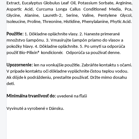
Extract, Eucalyptus Globulus Leaf Oil, Potassium Sorbate, Arginine,
Aspartic Acid, Curcuma Longa Callus Conditioned Media, Pca,
Glycine, Alanine, Laureth-2, Serine, Valine, Pentylene Glycol,
Isoleucine, Proline, Threonine, Histidine, Phenylalanine, Phytic Acid.
Použitie:
1. Dôkladne opláchnite vlasy. 2. Naneste primerané
množstvo šampónu. 3. Vmasírujte šampón priamo do vlasov a
pokožky hlavy. 4. Dôkladne opláchnite. 5. Po umytí sa odporúča
použiť Bio-Pilixin® kondicionér. Odporúča sa používať denne.
Upozornenie:
len na vonkajšie použitie. Zabráňte kontaktu s očami.
V prípade kontaktu oči dôkladne vypláchnite čistou teplou vodou.
Ak dôjde k podráždeniu, prestaňte používať. Držte mimo dosahu
detí.
Minimálna trvanlivosť do:
uvedené na fľaši
Vyvinuté a vyrobené v Dánsku.