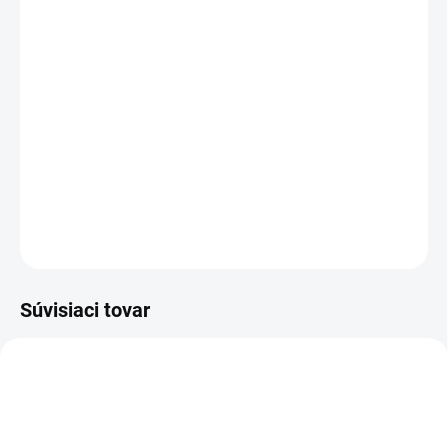
−
+
Pridať do košíka
Šampón obsahuje výskumom podložené zložky, ktoré pomáhajú
vyčistiť pokožku hlavy od prebytočných usadenín a obnovujú tak
rovnováhu pokožky.
DETAILNÉ INFORMÁCIE
OPÝTAŤ SA
Súvisiaci tovar
AKCIA
NOVINKA
2201
2401
AKCIA
ZADARMO
ZADARM