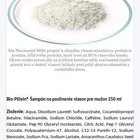
Sila Niacínamid Môže prispieť k silnejším vlasom stimuláciou produkcie
keratínu, kľúčového proteínu, ktorý tvorí asi 90 % vlasového kmeňa.
Okrem svojho potenciálu na zvýšenie keratínu môže niacínamid zlepšiť
prietok krvi a chrániť vlasové folikuly pred príliš skorým odumretím z
oxidačného stresu.
Bio-Pilixin®
Šampón na posilnenie vlasov pre mužov 250 ml
Zloženie:
Aqua, Disodium Laureth Sulfosuccinate, Cocamidopropyl
Betaine, Niacinamide, Sodium Chloride, Caffeine, Sodium Lauroyl
Glutamate, Peg-90 Glyceryl Isostearate, Citric Acid, Peg-7 Glyceryl
Cocoate, Polyquaternium-47, Alcohol, C12-14 Pareth-12, Sodium
Benzoate, Sodium Pca, Sodium Lactate, Amaranthus Caudatus Seed