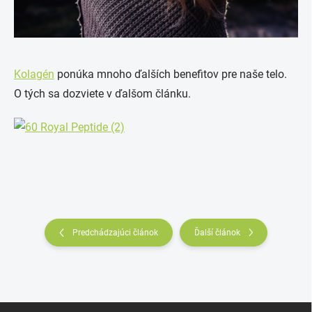
Kolagén
ponúka mnoho ďalších benefitov pre naše telo.
O tých sa dozviete v ďalšom článku.
Predchádzajúci článok
Ďalší článok
Z