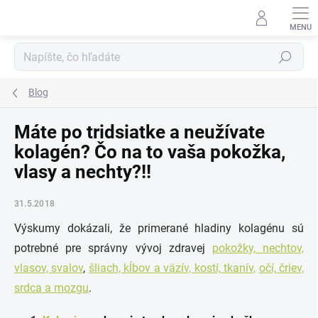
Prejsť
na
obsah
Hľadať
Blog
Máte po tridsiatke a neužívate
kolagén? Čo na to vaša pokožka,
vlasy a nechty?!!
31.5.2018
Výskumy dokázali, že primerané hladiny kolagénu sú
potrebné pre správny vývoj zdravej
pokožky, nechtov,
vlasov, svalov
,
šliach, kĺbov a väzív, kostí, tkanív,
očí, čriev,
srdca a mozgu
.