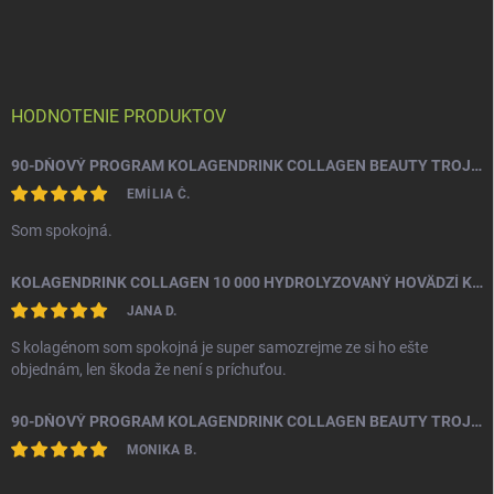
á
p
ä
t
i
HODNOTENIE PRODUKTOV
e
90-DŇOVÝ PROGRAM KOLAGENDRINK COLLAGEN BEAUTY TROJZLOŽKOVÝ (TYP 1, 2 & 3) RYBÍ HYDROLYZOVANÝ KOLAGÉN 3 X 330 G
EMÍLIA Č.
Som spokojná.
KOLAGENDRINK COLLAGEN 10 000 HYDROLYZOVANÝ HOVÄDZÍ KOLAGÉN 300 G
JANA D.
S kolagénom som spokojná je super samozrejme ze si ho ešte
objednám, len škoda že není s príchuťou.
90-DŇOVÝ PROGRAM KOLAGENDRINK COLLAGEN BEAUTY TROJZLOŽKOVÝ (TYP 1, 2 & 3) RYBÍ HYDROLYZOVANÝ KOLAGÉN 3 X 330 G
MONIKA B.