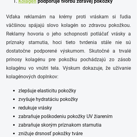
Kolagén
podporuje tvorbu zdravej pokožky
Vďaka reklamám na krémy proti vráskam si ľudia
väčšinou spájajú slovo kolagén so zdravou pokožkou.
Reklamy hovoria o jeho schopnosti potláčať vrásky a
príznaky starnutia, hoci tieto tvrdenia stále nie sú
dostatočne podporené výskumom. Skutočné a trvalé
prínosy kolagénu pre pokožku pochádzajú zo zásob
kolagénu vo vnútri tela. Výskum dokazuje, že užívanie
kolagénových doplnkov:
zlepšuje elasticitu pokožky
zvyšuje hydratáciu pokožky
redukuje vrásky
zabraňuje poškodeniu pokožky UV žiarením
zabraňuje skorým príznakom starnutia
znižuje drsnosť pokožky tváre