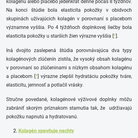
kolagénu alebo placebo jedenkrát denne počas 8 týždňov.
Na konci štúdie bola elasticita pokožky v obidvoch
skupinách užívajúcich kolagén v porovnaní s placebom
významne vyššia. Po 4 týždňoch doplnkovej liečby bola
elasticita pokožky u starších žien výrazne vyššia [
*
].
Iná dvojito zaslepená štúdia porovnávajúca dva typy
kolagénových zlúčenín zistila, že vysoký obsah kolagénu
v porovnaní so zlúčeninami s nízkym obsahom kolagénu
a placebom [
*
] výrazne zlepšil hydratáciu pokožky tváre,
elasticitu, jemnosť a potlačil vrásky.
Stručne povedané, kolagénové výživové doplnky môžu
zabrániť skorým príznakom starnutia tak, že udržiavajú
pokožku napnutú a hydratovanú.
Kolagén spevňuje nechty