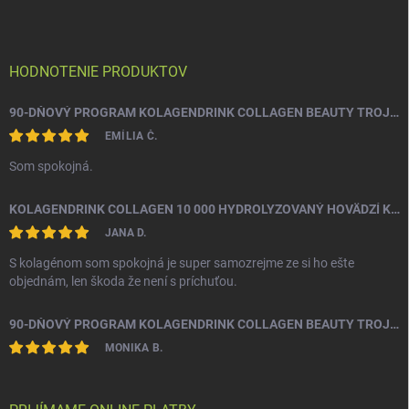
p
i
e
ä
p
t
r
i
HODNOTENIE PRODUKTOV
v
e
k
y
90-DŇOVÝ PROGRAM KOLAGENDRINK COLLAGEN BEAUTY TROJZLOŽKOVÝ (TYP 1, 2 & 3) RYBÍ HYDROLYZOVANÝ KOLAGÉN 3 X 330 G
v
EMÍLIA Č.
ý
p
Som spokojná.
i
s
KOLAGENDRINK COLLAGEN 10 000 HYDROLYZOVANÝ HOVÄDZÍ KOLAGÉN 300 G
u
JANA D.
S kolagénom som spokojná je super samozrejme ze si ho ešte
objednám, len škoda že není s príchuťou.
90-DŇOVÝ PROGRAM KOLAGENDRINK COLLAGEN BEAUTY TROJZLOŽKOVÝ (TYP 1, 2 & 3) RYBÍ HYDROLYZOVANÝ KOLAGÉN 3 X 330 G
MONIKA B.