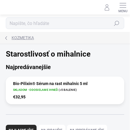
Prejsť
na
obsah
Hľadať
KOZMETIKA
Starostlivosť o mihalnice
Najpredávanejšie
Bio-Pilixin® Sérum na rast mihalníc 5 ml
SKLADOM - ODOSIELAME IHNEĎ
(>5 BALENIE)
€32,95
R
a