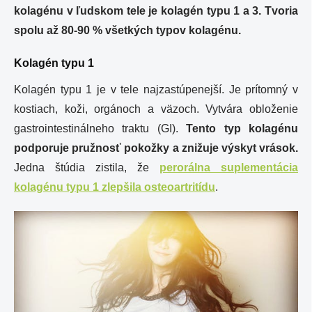
kolagénu v ľudskom tele je kolagén typu 1 a 3. Tvoria
spolu až 80-90 % všetkých typov kolagénu.
Kolagén typu 1
Kolagén typu 1 je v tele najzastúpenejší. Je prítomný v
kostiach, koži, orgánoch a väzoch. Vytvára obloženie
gastrointestinálneho traktu (GI).
Tento typ kolagénu
podporuje pružnosť pokožky a znižuje výskyt vrások.
Jedna štúdia zistila, že
perorálna suplementácia
kolagénu typu 1 zlepšila osteoartritídu
.