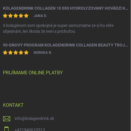
KOLAGENDRINK COLLAGEN 10 000 HYDROLYZOVANÝ HOVÄDZÍ KOLAGÉN 300 G
JANA D.
S kolagénom som spokojná je super samozrejme ze si ho ešte
objednám, len škoda že není s príchuťou.
90-DŇOVÝ PROGRAM KOLAGENDRINK COLLAGEN BEAUTY TROJZLOŽKOVÝ (TYP 1, 2 & 3) RYBÍ HYDROLYZOVANÝ KOLAGÉN 3 X 330 G
MONIKA B.
PRIJÍMAME ONLINE PLATBY
KONTAKT
info
@
kolagendrink.sk
+421940610513