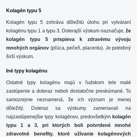
Kolagén typu 5
Kolagén typu 5 zohráva dôležitú úlohu pri vytváraní
kolagénu typu 1 a typu 3. Doterajší výskum naznačuje,
že
kolagén typu 5 prispieva k zdravému vývoju
mnohých orgánov
(pľúca, pečeň, placentu). Je potrebný
širší výskum.
Iné typy kolagénu
Ostatné typy kolagénu majú v ľudskom tele malé
zastúpenie a doteraz neboli dostatočne preskúmané. To
samozrejme neznamená, že ich význam je menej
dôležitý. Doteraz sa výskumy zameriavali na
najzastúpenejšie typy kolagénov, predovšetkým
kolagén
typu 1 a 3, pri ktorých boli potvrdené mnohé
zdravotné benefity, ktoré užívanie kolagénových