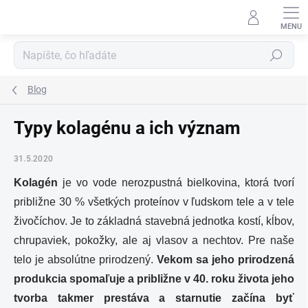
Prejsť
na
obsah
Hľadať
Blog
Typy kolagénu a ich význam
31.5.2020
Kolagén
je vo vode nerozpustná bielkovina, ktorá tvorí
približne 30 % všetkých proteínov v ľudskom tele a v tele
živočíchov. Je to základná stavebná jednotka kostí, kĺbov,
chrupaviek, pokožky, ale aj vlasov a nechtov. Pre naše
telo je absolútne prirodzený.
Vekom sa jeho prirodzená
produkcia spomaľuje a približne v 40. roku života jeho
tvorba takmer prestáva a starnutie začína byť