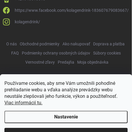
https://www.facebook.com/kolagendrink-183607679083667/
kolagendrink/
O nás
Obchodné podmienky
Ako nakupovať
Doprava a platba
FAQ
Podmienky ochrany osobných údajov
Súbory cookies
Vernostné zľavy
Predajňa
Moja objednávka
Používame cookies, aby sme Vám umožnili pohodlné
Copyright 2026
KolagenDrink.sk
. Všetky práva vyhradené.
Upraviť
prehliadanie webu a vďaka analýze prevádzky webu
nastavenie cookies
neustále zlepšovali jeho funkcie, výkon a použiteľnosť.
Vytvoril Shoptet
Viac informácií tu.
Nastavenie
NAPÍSALI O NÁS