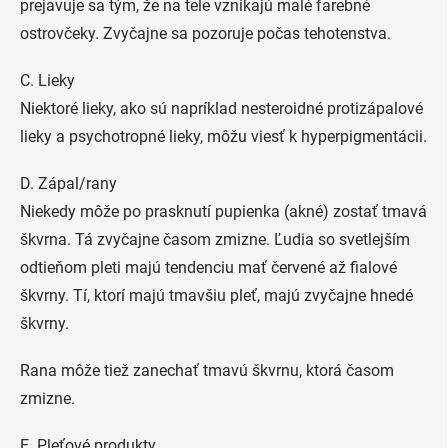
prejavuje sa tým, že na tele vznikajú malé farebné
ostrovčeky. Zvyčajne sa pozoruje počas tehotenstva.
C. Lieky
Niektoré lieky, ako sú napríklad nesteroidné protizápalové
lieky a psychotropné lieky, môžu viesť k hyperpigmentácii.
D. Zápal/rany
Niekedy môže po prasknutí pupienka (akné) zostať tmavá
škvrna. Tá zvyčajne časom zmizne. Ľudia so svetlejším
odtieňom pleti majú tendenciu mať červené až fialové
škvrny. Tí, ktorí majú tmavšiu pleť, majú zvyčajne hnedé
škvrny.
Rana môže tiež zanechať tmavú škvrnu, ktorá časom
zmizne.
E. Pleťové produkty