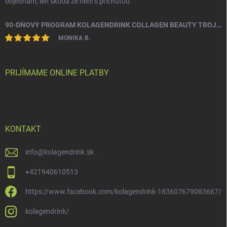
objednám, len škoda že není s príchuťou.
90-DŇOVÝ PROGRAM KOLAGENDRINK COLLAGEN BEAUTY TROJZLOŽKOVÝ (TYP 1, 2 & 3) RYBÍ HYDROLYZOVANÝ KOLAGÉN 3 X 330 G
MONIKA B.
PRIJÍMAME ONLINE PLATBY
KONTAKT
info
@
kolagendrink.sk
+421940610513
https://www.facebook.com/kolagendrink-183607679083667/
kolagendrink/