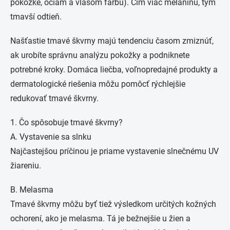
pokožke, očiam a vlasom farbu). Čím viac melanínu, tým
tmavší odtieň.
Našťastie tmavé škvrny majú tendenciu časom zmiznúť,
ak urobíte správnu analýzu pokožky a podniknete
potrebné kroky. Domáca liečba, voľnopredajné produkty a
dermatologické riešenia môžu pomôcť rýchlejšie
redukovať tmavé škvrny.
1. Čo spôsobuje tmavé škvrny?
A. Vystavenie sa slnku
Najčastejšou príčinou je priame vystavenie slnečnému UV
žiareniu.
B. Melasma
Tmavé škvrny môžu byť tiež výsledkom určitých kožných
ochorení, ako je melasma. Tá je bežnejšie u žien a