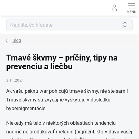
Prejsť
na
obsah
Hľadať
Blog
Tmavé škvrny – príčiny, tipy na
prevenciu a liečbu
3.11.2021
Ak vašu peknú tvár pohlcujú tmavé škvrny, nie ste sami!
Tmavé škvrny sa zvyčajne vyskytujú v dôsledku
hyperpigmentácie.
Niekedy má telo v niektorých oblastiach tendenciu
nadmerne produkovať melanín (pigment, ktorý dáva vašej