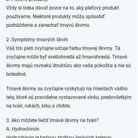
Vždy si treba dávať pozor na to, aký pleťový produkt
používame. Niektoré produkty môžu spôsobiť
podráždenie a zanechať tmavú škvrnu.
2. Symptómy tmavých škvŕn
Váš tón pleti zvyčajne určuje farbu tmavej škvrny. Tá
zvyčajne môže byť svetlohnedá až tmavohnedá. Tmavé
škvrny majú rovnakú štruktúru ako vaša pokožka a nie sú
bolestivé.
Tmavé škvrny sa zvyčajne vyskytujú na miestach vášho
tela, ktoré sú pravidelne vystavované slnku, predovšetkým
na tvári, rukách, krku a chrbte.
3. Ako môžete liečiť tmavé škvrny na tvári?
A. Hydrochinón
Hydrochinón je bežnou zložkou liečivých krémov,