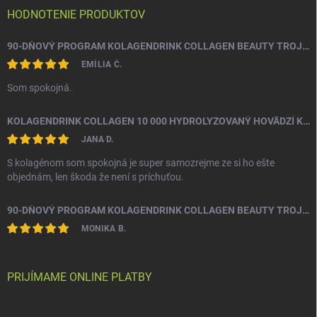
i
HODNOTENIE PRODUKTOV
e
90-DŇOVÝ PROGRAM KOLAGENDRINK COLLAGEN BEAUTY TROJZLOŽKOVÝ (TYP 1, 2 & 3) RYBÍ HYDROLYZOVANÝ KOLAGÉN 3 X 330 G
EMÍLIA Č.
Som spokojná.
KOLAGENDRINK COLLAGEN 10 000 HYDROLYZOVANÝ HOVÄDZÍ KOLAGÉN 300 G
JANA D.
S kolagénom som spokojná je super samozrejme ze si ho ešte
objednám, len škoda že není s príchuťou.
90-DŇOVÝ PROGRAM KOLAGENDRINK COLLAGEN BEAUTY TROJZLOŽKOVÝ (TYP 1, 2 & 3) RYBÍ HYDROLYZOVANÝ KOLAGÉN 3 X 330 G
MONIKA B.
PRIJÍMAME ONLINE PLATBY