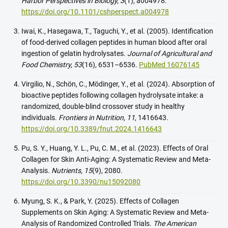
Harbor Perspectives in Biology, 3
(1), a004978.
https://doi.org/10.1101/cshperspect.a004978
Iwai, K., Hasegawa, T., Taguchi, Y., et al. (2005). Identification
of food-derived collagen peptides in human blood after oral
ingestion of gelatin hydrolysates.
Journal of Agricultural and
Food Chemistry, 53
(16), 6531–6536.
PubMed 16076145
Virgilio, N., Schön, C., Mödinger, Y., et al. (2024). Absorption of
bioactive peptides following collagen hydrolysate intake: a
randomized, double-blind crossover study in healthy
individuals.
Frontiers in Nutrition, 11
, 1416643.
https://doi.org/10.3389/fnut.2024.1416643
Pu, S. Y., Huang, Y. L., Pu, C. M., et al. (2023). Effects of Oral
Collagen for Skin Anti-Aging: A Systematic Review and Meta-
Analysis.
Nutrients, 15
(9), 2080.
https://doi.org/10.3390/nu15092080
Myung, S. K., & Park, Y. (2025). Effects of Collagen
Supplements on Skin Aging: A Systematic Review and Meta-
Analysis of Randomized Controlled Trials.
The American