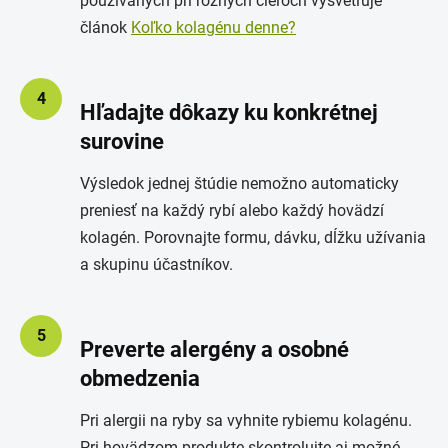
používaných pri rôznych cieľoch vysvetľuje
článok
Koľko kolagénu denne?
4
Hľadajte dôkazy ku konkrétnej
surovine
Výsledok jednej štúdie nemožno automaticky
preniesť na každý rybí alebo každý hovädzí
kolagén. Porovnajte formu, dávku, dĺžku užívania
a skupinu účastníkov.
5
Preverte alergény a osobné
obmedzenia
Pri alergii na ryby sa vyhnite rybiemu kolagénu.