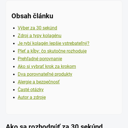
Obsah článku
Výber za 30 sekúnd
Zdroj a typy kolagénu
Je rybí kolagén lepšie vstrebateľný?
Pleť a kĺby: čo skutočne rozhoduje
Prehľadné porovnanie
Ako si vybrať krok za krokom
Dva porovnateľné produkty
Alergie a bezpečnosť
Časté otázky
Autor a zdroje
Ako sa rozhodnúť za 30 sekúnd