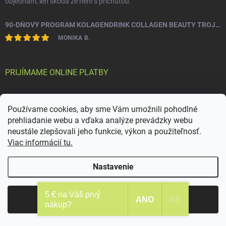
objednám, len škoda že není s príchuťou.
90-DŇOVÝ PROGRAM KOLAGENDRINK COLLAGEN BEAUTY TROJZLOŽKOVÝ (TYP 1, 2 & 3) RYBÍ HYDROLYZOVANÝ KOLAGÉN 3 X 330 G
MONIKA B.
PRIJÍMAME ONLINE PLATBY
Používame cookies, aby sme Vám umožnili pohodlné
prehliadanie webu a vďaka analýze prevádzky webu
KONTAKT
neustále zlepšovali jeho funkcie, výkon a použiteľnosť.
Viac informácií tu.
info
@
kolagendrink.sk
Nastavenie
+421940610513
https://www.facebook.com/kolagendrink-183607679083667/
5 € na Váš prvý
Súhlasím
ANO
NE
nákup?
kolagendrink/