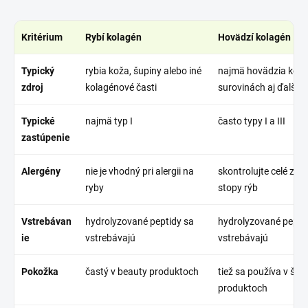
Kritérium
Rybí kolagén
Hovädzí kolagén
Typický
rybia koža, šupiny alebo iné
najmä hovädzia koža;
zdroj
kolagénové časti
surovinách aj ďalšie 
Typické
najmä typ I
často typy I a III
zastúpenie
Alergény
nie je vhodný pri alergii na
skontrolujte celé zlo
ryby
stopy rýb
Vstrebávan
hydrolyzované peptidy sa
hydrolyzované pepti
ie
vstrebávajú
vstrebávajú
Pokožka
častý v beauty produktoch
tiež sa používa v štú
produktoch