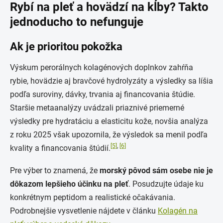
Rybí na pleť a hovädzí na kĺby? Takto
jednoducho to nefunguje
Ak je prioritou pokožka
Výskum perorálnych kolagénových doplnkov zahŕňa
rybie, hovädzie aj bravčové hydrolyzáty a výsledky sa líšia
podľa suroviny, dávky, trvania aj financovania štúdie.
Staršie metaanalýzy uvádzali priaznivé priemerné
výsledky pre hydratáciu a elasticitu kože, novšia analýza
z roku 2025 však upozornila, že výsledok sa menil podľa
[5]
,
[6]
kvality a financovania štúdií.
Pre výber to znamená, že
morský pôvod sám osebe nie je
dôkazom lepšieho účinku na pleť
. Posudzujte údaje ku
konkrétnym peptidom a realistické očakávania.
Podrobnejšie vysvetlenie nájdete v článku
Kolagén na