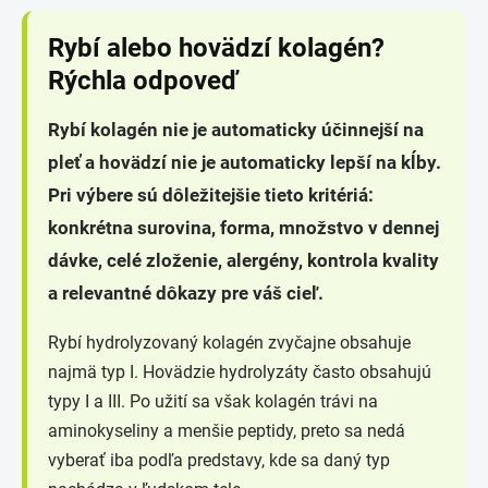
Rybí alebo hovädzí kolagén?
Rýchla odpoveď
Rybí kolagén nie je automaticky účinnejší na
pleť a hovädzí nie je automaticky lepší na kĺby.
Pri výbere sú dôležitejšie tieto kritériá:
konkrétna surovina, forma, množstvo v dennej
dávke, celé zloženie, alergény, kontrola kvality
a relevantné dôkazy pre váš cieľ.
Rybí hydrolyzovaný kolagén zvyčajne obsahuje
najmä typ I. Hovädzie hydrolyzáty často obsahujú
typy I a III. Po užití sa však kolagén trávi na
aminokyseliny a menšie peptidy, preto sa nedá
vyberať iba podľa predstavy, kde sa daný typ