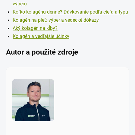
výberu
Koľko kolagénu denne? Dávkovanie podľa cieľa a typu
Kolagén na pleť: výber a vedecké dôkazy
Aký kolagén na kĺby?
Kolagén a vedľajšie účinky
Autor a použité zdroje