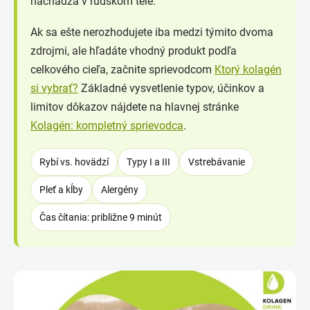
nachádza v ľudskom tele.
Ak sa ešte nerozhodujete iba medzi týmito dvoma
zdrojmi, ale hľadáte vhodný produkt podľa
celkového cieľa, začnite sprievodcom
Ktorý kolagén
si vybrať?
Základné vysvetlenie typov, účinkov a
limitov dôkazov nájdete na hlavnej stránke
Kolagén: kompletný sprievodca
.
Rybí vs. hovädzí
Typy I a III
Vstrebávanie
Pleť a kĺby
Alergény
Čas čítania: približne 9 minút