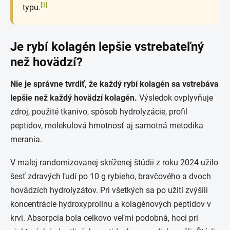
[3]
typu.
Je rybí kolagén lepšie vstrebateľný
než hovädzí?
Nie je správne tvrdiť, že každý rybí kolagén sa vstrebáva
lepšie než každý hovädzí kolagén.
Výsledok ovplyvňuje
zdroj, použité tkanivo, spôsob hydrolyzácie, profil
peptidov, molekulová hmotnosť aj samotná metodika
merania.
V malej randomizovanej skríženej štúdii z roku 2024 užilo
šesť zdravých ľudí po 10 g rybieho, bravčového a dvoch
hovädzích hydrolyzátov. Pri všetkých sa po užití zvýšili
koncentrácie hydroxyprolínu a kolagénových peptidov v
krvi. Absorpcia bola celkovo veľmi podobná, hoci pri