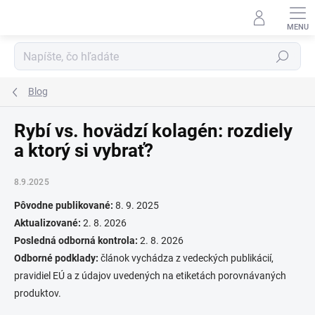
Prejsť
na
obsah
Hľadať
Blog
Rybí vs. hovädzí kolagén: rozdiely
a ktorý si vybrať?
8.9.2025
Pôvodne publikované:
8. 9. 2025
Aktualizované:
2. 8. 2026
Posledná odborná kontrola:
2. 8. 2026
Odborné podklady:
článok vychádza z vedeckých publikácií,
pravidiel EÚ a z údajov uvedených na etiketách porovnávaných
produktov.