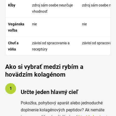
Kĺby
zdroj sám osebe neurčuje
zdroj sám osebe neu
vhodnosť
Vegánska
nie
nie
voľba
Chuť a
závisí od spracovania a
závisí od spracovani
vôňa
receptúry
Ako si vybrať medzi rybím a
hovädzím kolagénom
1
Určte jeden hlavný cieľ
Pokožka, pohybový aparát alebo jednoduché
doplnenie kolagénových peptidov? Ak nemáte