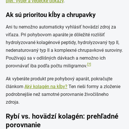
pleť: výber a vedecké dôkazy
.
Ak sú prioritou kĺby a chrupavky
Ani tu nemožno automaticky vyhlásiť hovädzí zdroj za
víťaza. Pri pohybovom aparáte je dôležité rozlíšiť
hydrolyzované kolagénové peptidy, hydrolyzovaný typ II,
nedenaturovaný typ II a komplexné chrupavkové suroviny.
Používajú sa v odlišných dávkach a nemožno ich
[7]
porovnávať iba podľa počtu miligramov.
Ak vyberáte produkt pre pohybový aparát, pokračujte
článkom
Aký kolagén na kĺby?
Ten rieši formy a zloženie
podrobnejšie než samotné porovnanie živočíšneho
zdroja.
Rybí vs. hovädzí kolagén: prehľadné
porovnanie