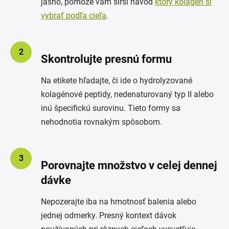
jasno, pomôže vám širší návod
ktorý kolagén si
vybrať podľa cieľa
.
2
Skontrolujte presnú formu
Na etikete hľadajte, či ide o hydrolyzované
kolagénové peptidy, nedenaturovaný typ II alebo
inú špecifickú surovinu. Tieto formy sa
nehodnotia rovnakým spôsobom.
3
Porovnajte množstvo v celej dennej
dávke
Nepozerajte iba na hmotnosť balenia alebo
jednej odmerky. Presný kontext dávok