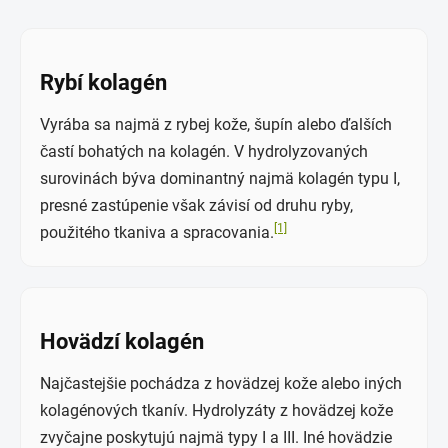
Rybí kolagén
Vyrába sa najmä z rybej kože, šupín alebo ďalších
častí bohatých na kolagén. V hydrolyzovaných
surovinách býva dominantný najmä kolagén typu I,
presné zastúpenie však závisí od druhu ryby,
[1]
použitého tkaniva a spracovania.
Hovädzí kolagén
Najčastejšie pochádza z hovädzej kože alebo iných
kolagénových tkanív. Hydrolyzáty z hovädzej kože
zvyčajne poskytujú najmä typy I a III. Iné hovädzie