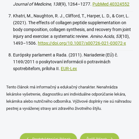
Journal of Medicine, 138
(9), 1264–1277.
PubMed 40324552
Khatri, M., Naughton, R. J., Clifford, T., Harper, L. D., & Corr, L.
(2021). The effects of collagen peptide supplementation on
body composition, collagen synthesis, and recovery from joint
injury and exercise: a systematic review.
Amino Acids, 53
(10),
1493–1506.
https://doi.org/10.1007/s00726-021-03072-x
Európsky parlament a Rada. (2011). Nariadenie (EÚ) č.
1169/2011 o poskytovaní informácií o potravinách
spotrebiteľom, príloha II.
EUR-Lex
Tento článok má informačný a edukačný charakter. Nenahrádza
lekárske vyšetrenie, diagnostiku ani individuálne odporúčanie lekára,
lekárnika alebo nutričného odborníka. Výživové doplnky nie sú náhradou
pestrej a vyváženej stravy ani zdravého životného štýlu.