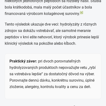
niektorých jednotlivých peptidoch sa rozdiely našli. Štúdia
bola krátkodobá, mala malý počet účastníkov a bola
[4]
financovaná výrobcom kolagénovej suroviny.
Tento výsledok ukazuje dve veci: hydrolyzáty z rôznych
zdrojov sa dokážu vstrebávať, ale samotné meranie
peptidov v krvi ešte nehovorí, ktorý výrobok prinesie lepší
klinický výsledok na pokožke alebo kĺboch.
Praktický záver:
pri dvoch porovnateľných
hydrolyzovaných produktoch nepovažujte vetu „rybí
sa vstrebáva lepšie“ za dostatočný dôvod na výber.
Porovnajte dennú dávku, konkrétnu surovinu, úplné
zloženie, alergény, kontrolu kvality a cenu za deň.