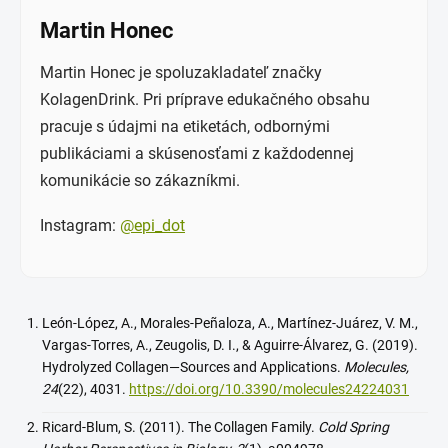
Martin Honec
Martin Honec je spoluzakladateľ značky
KolagenDrink. Pri príprave edukačného obsahu
pracuje s údajmi na etiketách, odbornými
publikáciami a skúsenosťami z každodennej
komunikácie so zákazníkmi.
Instagram:
@epi_dot
León-López, A., Morales-Peñaloza, A., Martínez-Juárez, V. M.,
Vargas-Torres, A., Zeugolis, D. I., & Aguirre-Álvarez, G. (2019).
Hydrolyzed Collagen—Sources and Applications.
Molecules,
24
(22), 4031.
https://doi.org/10.3390/molecules24224031
Ricard-Blum, S. (2011). The Collagen Family.
Cold Spring