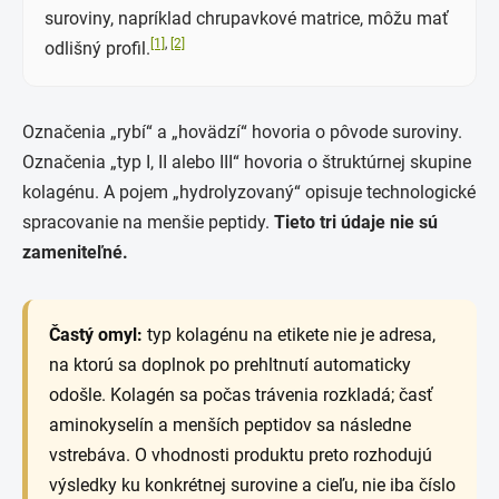
suroviny, napríklad chrupavkové matrice, môžu mať
[1]
,
[2]
odlišný profil.
Označenia „rybí“ a „hovädzí“ hovoria o pôvode suroviny.
Označenia „typ I, II alebo III“ hovoria o štruktúrnej skupine
kolagénu. A pojem „hydrolyzovaný“ opisuje technologické
spracovanie na menšie peptidy.
Tieto tri údaje nie sú
zameniteľné.
Častý omyl:
typ kolagénu na etikete nie je adresa,
na ktorú sa doplnok po prehltnutí automaticky
odošle. Kolagén sa počas trávenia rozkladá; časť
aminokyselín a menších peptidov sa následne
vstrebáva. O vhodnosti produktu preto rozhodujú
výsledky ku konkrétnej surovine a cieľu, nie iba číslo