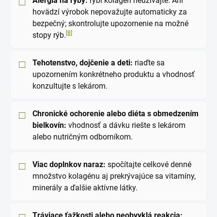
Alergia na ryby:
rybí kolagén neužívajte. Ani
hovädzí výrobok nepovažujte automaticky za
bezpečný; skontrolujte upozornenie na možné
[8]
stopy rýb.
Tehotenstvo, dojčenie a deti:
riaďte sa
upozornením konkrétneho produktu a vhodnosť
konzultujte s lekárom.
Chronické ochorenie alebo diéta s obmedzením
bielkovín:
vhodnosť a dávku riešte s lekárom
alebo nutričným odborníkom.
Viac doplnkov naraz:
spočítajte celkové denné
množstvo kolagénu aj prekrývajúce sa vitamíny,
minerály a ďalšie aktívne látky.
Tráviace ťažkosti alebo neobvyklá reakcia: