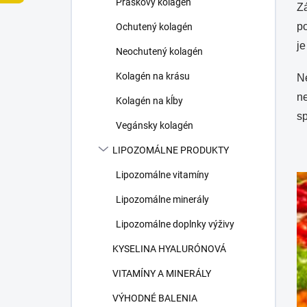
Práškový kolagén
e
Z
l
po
Ochutený kolagén
j
Neochutený kolagén
Kolagén na krásu
Ne
n
Kolagén na kĺby
s
Vegánsky kolagén
LIPOZOMÁLNE PRODUKTY
Lipozomálne vitamíny
Lipozomálne minerály
Lipozomálne doplnky výživy
KYSELINA HYALURÓNOVÁ
VITAMÍNY A MINERÁLY
VÝHODNÉ BALENIA