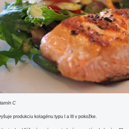
itamín C
yšuje produkciu kolagénu typu I a III v pokožke.