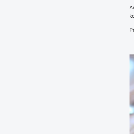
A
k
Pr