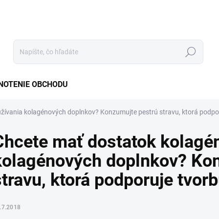
Hľadať
NOTENIE OBCHODU
žívania kolagénových doplnkov? Konzumujte pestrú stravu, ktorá podpo
Chcete mať dostatok kolagén
kolagénových doplnkov? Kon
stravu, ktorá podporuje tvor
.7.2018