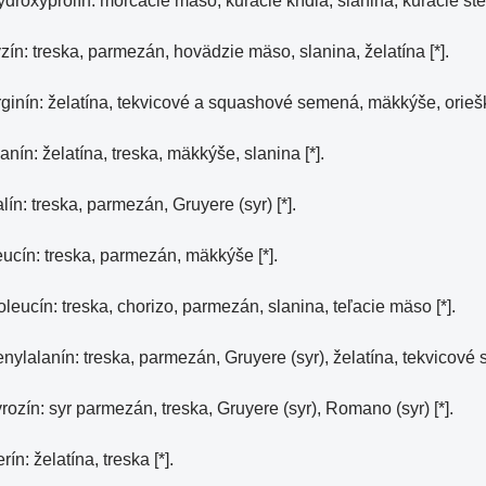
droxyprolín: morčacie mäso, kuracie krídla, slanina, kuracie steh
zín: treska, parmezán, hovädzie mäso, slanina, želatína [*].
ginín: želatína, tekvicové a squashové semená, mäkkýše, orie
anín: želatína, treska, mäkkýše, slanina [*].
lín: treska, parmezán, Gruyere (syr) [*].
ucín: treska, parmezán, mäkkýše [*].
oleucín: treska, chorizo, parmezán, slanina, teľacie mäso [*].
nylalanín: treska, parmezán, Gruyere (syr), želatína, tekvicové 
rozín: syr parmezán, treska, Gruyere (syr), Romano (syr) [*].
rín: želatína, treska [*].