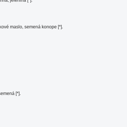
ná, jelenina [*].
škové maslo, semená konope [*].
semená [*].