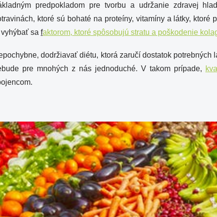
ákladným predpokladom pre tvorbu a udržanie zdravej hlad
travinách, ktoré sú bohaté na proteíny, vitamíny a látky, ktor
e vyhýbať sa
f
aktorom, ktoré spôsobujú stratu a poškodenie kol
pochybne, dodržiavať diétu, ktorá zaručí dostatok potrebných
ebude pre mnohých z nás jednoduché. V takom prípade,
kva
pojencom.