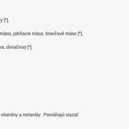
 [*].
 mäso, jahňacie mäso, bravčové mäso [*].
, diviačina) [*].
é vitamíny a minerály. Pomáhajú viazať