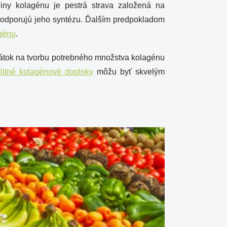
iny kolagénu je pestrá strava založená na
é podporujú jeho syntézu. Ďalším predpokladom
agénu
.
 látok na tvorbu potrebného množstva kolagénu
litné kolagénové doplnky
môžu byť skvelým