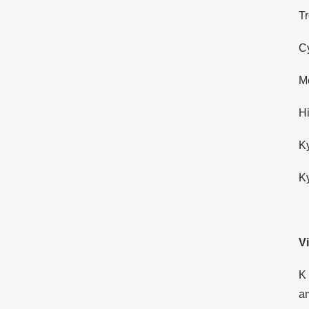
Tr
Cy
Me
Hi
Ky
Ky
V
K 
a