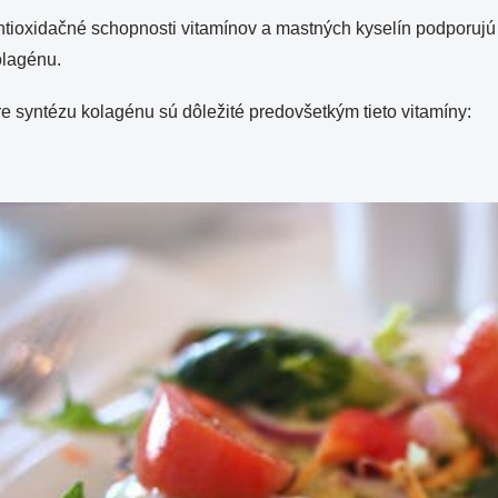
ntioxidačné schopnosti vitamínov a mastných kyselín podporuj
olagénu.
e syntézu kolagénu sú dôležité predovšetkým tieto vitamíny: