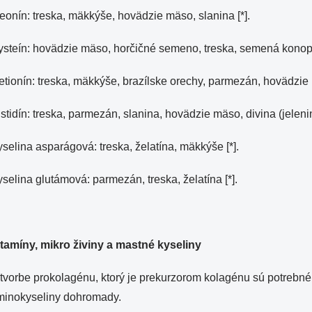
eonín: treska, mäkkýše, hovädzie mäso, slanina [*].
steín: hovädzie mäso, horčičné semeno, treska, semená konopy
tionín: treska, mäkkýše, brazílske orechy, parmezán, hovädzie
stidín: treska, parmezán, slanina, hovädzie mäso, divina (jelenina
selina asparágová: treska, želatína, mäkkýše [*].
selina glutámová: parmezán, treska, želatína [*].
itamíny, mikro živiny a mastné kyseliny
tvorbe prokolagénu, ktorý je prekurzorom kolagénu sú potrebn
minokyseliny dohromady.