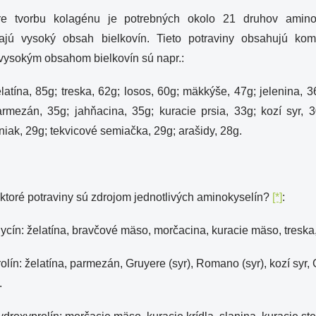
re tvorbu kolagénu je potrebných okolo 21 druhov aminok
ajú vysoký obsah bielkovín. Tieto potraviny obsahujú komb
vysokým obsahom bielkovín sú napr.:
latína, 85g; treska, 62g; losos, 60g; mäkkýše, 47g; jelenina, 
armezán, 35g; jahňacina, 35g; kuracie prsia, 33g; kozí syr, 
niak, 29g; tekvicové semiačka, 29g; arašidy, 28g.
ktoré potraviny sú zdrojom jednotlivých aminokyselín?
[*]
:
ycín: želatína, bravčové mäso, morčacina, kuracie mäso, treska
olín: želatína, parmezán, Gruyere (syr), Romano (syr), kozí syr
.