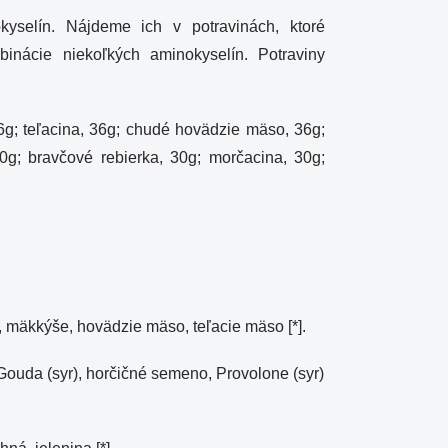
yselín. Nájdeme ich v potravinách, ktoré
inácie niekoľkých aminokyselín. Potraviny
36g; teľacina, 36g; chudé hovädzie mäso, 36g;
30g; bravčové rebierka, 30g; morčacina, 30g;
, mäkkýše, hovädzie mäso, teľacie mäso [*].
, Gouda (syr), horčičné semeno, Provolone (syr)