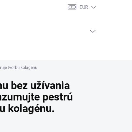
EUR
PRÁZDNY KOŠÍK
NÁKUPNÝ
KOŠÍK
ruje tvorbu kolagénu.
u bez užívania
zumujte pestrú
bu kolagénu.