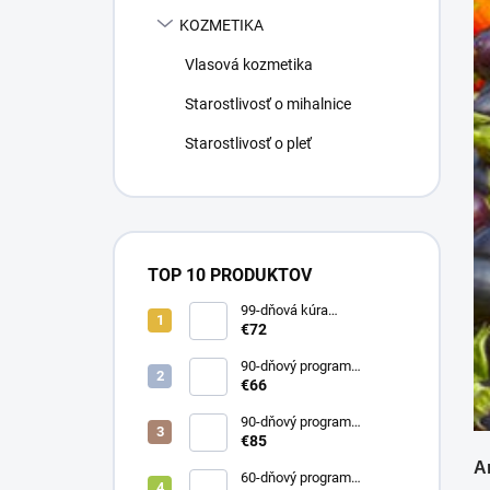
KOZMETIKA
Vlasová kozmetika
Starostlivosť o mihalnice
Starostlivosť o pleť
TOP 10 PRODUKTOV
99-dňová kúra
KolagenDrink FLEXIREP
€72
väzivá, šľachy, kosti 3 x
500 ml
90-dňový program
KolagenDrink Collagen 10
€66
000 hydrolyzovaný rybí
kolagén 3 x 300 g
90-dňový program
ABSORB COLLAGEN
€85
lipozomálny kolagén s HA
A
3x30 vrecúšok
60-dňový program