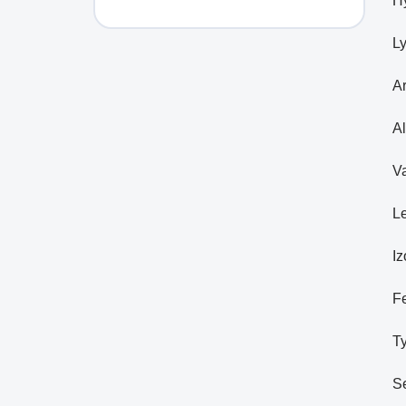
Hy
Ly
Ar
Al
Va
Le
Iz
Fe
Ty
Se