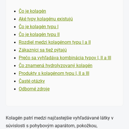
Čo je kolagén
Aké typy kolagénu existujú
Čo je kolagén typu I
Čo je kolagén typu II
Rozdiel medzi kolagénom typu I a II
Zákazníci sa tiež pýtajú
Prečo sa vyhľadáva kombinácia typov I, II a III
Čo znamená hydrolyzovaný kolagén
Produkty s kolagénom typu I, II a III
Časté otázky
Odborné zdroje
Kolagén patrí medzi najčastejšie vyhľadávané látky v
súvislosti s pohybovým aparátom, pokožkou,