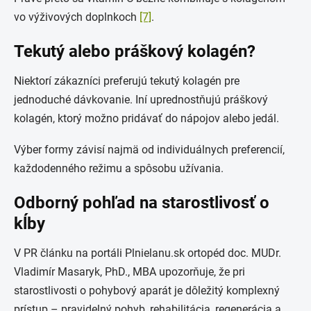
vo výživových doplnkoch
[7]
.
Tekutý alebo práškový kolagén?
Niektorí zákazníci preferujú tekutý kolagén pre
jednoduché dávkovanie. Iní uprednostňujú práškový
kolagén, ktorý možno pridávať do nápojov alebo jedál.
Výber formy závisí najmä od individuálnych preferencií,
každodenného režimu a spôsobu užívania.
Odborný pohľad na starostlivosť o
kĺby
V PR článku na portáli Plnielanu.sk ortopéd doc. MUDr.
Vladimír Masaryk, PhD., MBA upozorňuje, že pri
starostlivosti o pohybový aparát je dôležitý komplexný
prístup – pravidelný pohyb, rehabilitácia, regenerácia a