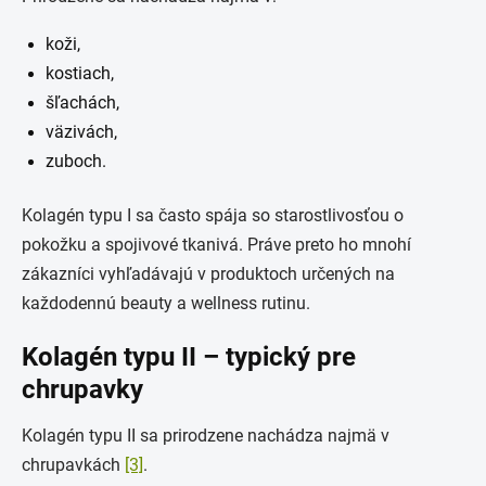
koži,
kostiach,
šľachách,
väzivách,
zuboch.
Kolagén typu I sa často spája so starostlivosťou o
pokožku a spojivové tkanivá. Práve preto ho mnohí
zákazníci vyhľadávajú v produktoch určených na
každodennú beauty a wellness rutinu.
Kolagén typu II – typický pre
chrupavky
Kolagén typu II sa prirodzene nachádza najmä v
chrupavkách
[3]
.