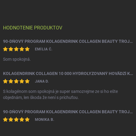
á
p
ä
t
i
HODNOTENIE PRODUKTOV
e
90-DŇOVÝ PROGRAM KOLAGENDRINK COLLAGEN BEAUTY TROJZLOŽKOVÝ (TYP 1, 2 & 3) RYBÍ HYDROLYZOVANÝ KOLAGÉN 3 X 330 G
EMÍLIA Č.
Som spokojná.
KOLAGENDRINK COLLAGEN 10 000 HYDROLYZOVANÝ HOVÄDZÍ KOLAGÉN 300 G
JANA D.
S kolagénom som spokojná je super samozrejme ze si ho ešte
objednám, len škoda že není s príchuťou.
90-DŇOVÝ PROGRAM KOLAGENDRINK COLLAGEN BEAUTY TROJZLOŽKOVÝ (TYP 1, 2 & 3) RYBÍ HYDROLYZOVANÝ KOLAGÉN 3 X 330 G
MONIKA B.