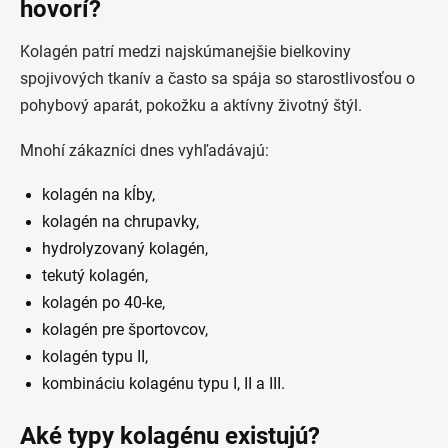
hovorí?
Kolagén patrí medzi najskúmanejšie bielkoviny
spojivových tkanív a často sa spája so starostlivosťou o
pohybový aparát, pokožku a aktívny životný štýl.
Mnohí zákazníci dnes vyhľadávajú:
kolagén na kĺby,
kolagén na chrupavky,
hydrolyzovaný kolagén,
tekutý kolagén,
kolagén po 40-ke,
kolagén pre športovcov,
kolagén typu II,
kombináciu kolagénu typu I, II a III.
Aké typy kolagénu existujú?