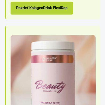
Pozrieť KolagenDrink FlexiRep