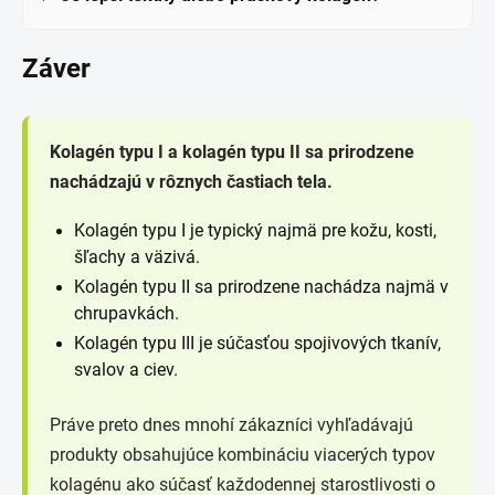
Záver
Kolagén typu I a kolagén typu II sa prirodzene
nachádzajú v rôznych častiach tela.
Kolagén typu I je typický najmä pre kožu, kosti,
šľachy a väzivá.
Kolagén typu II sa prirodzene nachádza najmä v
chrupavkách.
Kolagén typu III je súčasťou spojivových tkanív,
svalov a ciev.
Práve preto dnes mnohí zákazníci vyhľadávajú
produkty obsahujúce kombináciu viacerých typov
kolagénu ako súčasť každodennej starostlivosti o