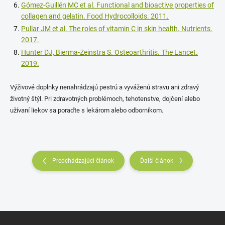
Gómez-Guillén MC et al. Functional and bioactive properties of
collagen and gelatin. Food Hydrocolloids. 2011.
Pullar JM et al. The roles of vitamin C in skin health. Nutrients.
2017.
Hunter DJ, Bierma-Zeinstra S. Osteoarthritis. The Lancet.
2019.
Výživové doplnky nenahrádzajú pestrú a vyváženú stravu ani zdravý
životný štýl. Pri zdravotných problémoch, tehotenstve, dojčení alebo
užívaní liekov sa poraďte s lekárom alebo odborníkom.
Predchádzajúci článok
Ďalší článok
Z