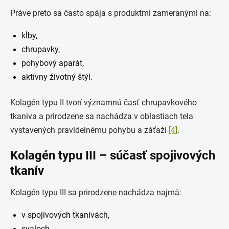
Práve preto sa často spája s produktmi zameranými na:
kĺby,
chrupavky,
pohybový aparát,
aktívny životný štýl.
Kolagén typu II tvorí významnú časť chrupavkového
tkaniva a prirodzene sa nachádza v oblastiach tela
vystavených pravidelnému pohybu a záťaži
[4]
.
Kolagén typu III – súčasť spojivových
tkanív
Kolagén typu III sa prirodzene nachádza najmä:
v spojivových tkanivách,