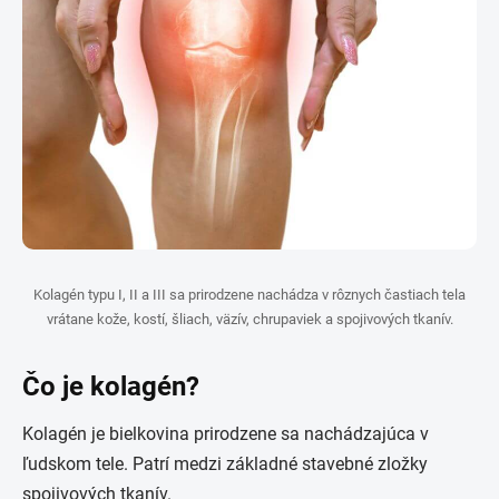
Kolagén typu I, II a III sa prirodzene nachádza v rôznych častiach tela
vrátane kože, kostí, šliach, väzív, chrupaviek a spojivových tkanív.
Čo je kolagén?
Kolagén je bielkovina prirodzene sa nachádzajúca v
ľudskom tele. Patrí medzi základné stavebné zložky
spojivových tkanív.