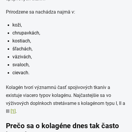
Prirodzene sa nachádza najmä v:
koži,
chrupavkách,
kostiach,
šľachách,
väzivách,
svaloch,
cievach.
Kolagén tvorí významnú časť spojivových tkanív a
existuje viacero typov kolagénu. Najčastejšie sa vo
výživových doplnkoch stretávame s kolagénom typu I, II a
III
[1]
.
Prečo sa o kolagéne dnes tak často