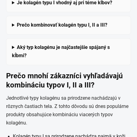
Je kolagén typu I vhodný aj pri téme kĺbov?
Prečo kombinovať kolagén typu I, II a III?
Aký typ kolagénu je najčastejšie spájaný s
kĺbmi?
Prečo mnohí zákazníci vyhľadávajú
kombináciu typov I, II a III?
Jednotlivé typy kolagénu sa prirodzene nachádzajú v
rôznych častiach tela. Z tohto dôvodu sú dnes populárne
produkty obsahujúce kombináciu viacerých typov
kolagénu.
Kolagén typu I sa prirodzene nachádza najmä v koži,