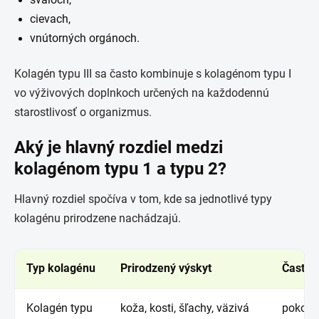
svaloch,
cievach,
vnútorných orgánoch.
Kolagén typu III sa často kombinuje s kolagénom typu I
vo výživových doplnkoch určených na každodennú
starostlivosť o organizmus.
Aký je hlavný rozdiel medzi
kolagénom typu 1 a typu 2?
Hlavný rozdiel spočíva v tom, kde sa jednotlivé typy
kolagénu prirodzene nachádzajú.
Typ kolagénu
Prirodzený výskyt
Často 
Kolagén typu
koža, kosti, šľachy, väzivá
pokožka