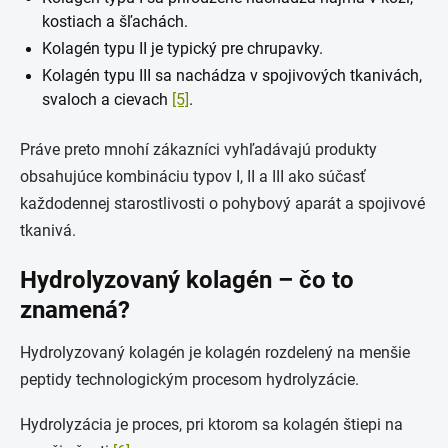
kostiach a šľachách.
Kolagén typu II je typický pre chrupavky.
Kolagén typu III sa nachádza v spojivových tkanivách,
svaloch a cievach
[5]
.
Práve preto mnohí zákazníci vyhľadávajú produkty
obsahujúce kombináciu typov I, II a III ako súčasť
každodennej starostlivosti o pohybový aparát a spojivové
tkanivá.
Hydrolyzovaný kolagén – čo to
znamená?
Hydrolyzovaný kolagén je kolagén rozdelený na menšie
peptidy technologickým procesom hydrolyzácie.
Hydrolyzácia je proces, pri ktorom sa kolagén štiepi na