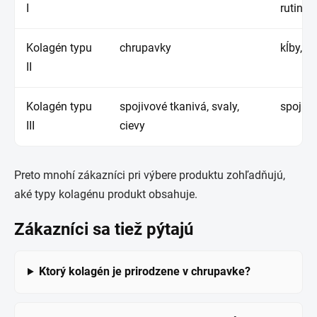
I
rutina
Kolagén typu
chrupavky
kĺby, c
II
Kolagén typu
spojivové tkanivá, svaly,
spojivo
III
cievy
Preto mnohí zákazníci pri výbere produktu zohľadňujú,
aké typy kolagénu produkt obsahuje.
Zákazníci sa tiež pýtajú
Ktorý kolagén je prirodzene v chrupavke?