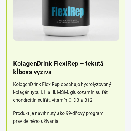
KolagenDrink FlexiRep – tekutá
kĺbová výživa
KolagenDrink FlexiRep obsahuje hydrolyzovaný
kolagén typu I, II a III, MSM, glukozamín sulfát,
chondroitín sulfát, vitamín C, D3 a B12.
Produkt je navrhnutý ako 99-dňový program
pravidelného užívania.