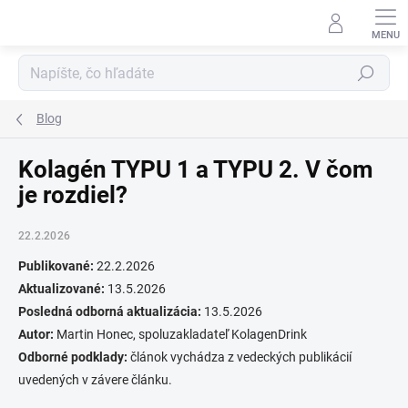
Prejsť
na
obsah
Hľadať
Blog
Kolagén TYPU 1 a TYPU 2. V čom
je rozdiel?
22.2.2026
Publikované:
22.2.2026
Aktualizované:
13.5.2026
Posledná odborná aktualizácia:
13.5.2026
Autor:
Martin Honec, spoluzakladateľ KolagenDrink
Odborné podklady:
článok vychádza z vedeckých publikácií
uvedených v závere článku.