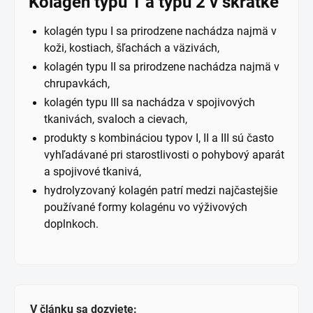
Kolagén typu 1 a typu 2 v skratke
kolagén typu I sa prirodzene nachádza najmä v
koži, kostiach, šľachách a väzivách,
kolagén typu II sa prirodzene nachádza najmä v
chrupavkách,
kolagén typu III sa nachádza v spojivových
tkanivách, svaloch a cievach,
produkty s kombináciou typov I, II a III sú často
vyhľadávané pri starostlivosti o pohybový aparát
a spojivové tkanivá,
hydrolyzovaný kolagén patrí medzi najčastejšie
používané formy kolagénu vo výživových
doplnkoch.
V článku sa dozviete: