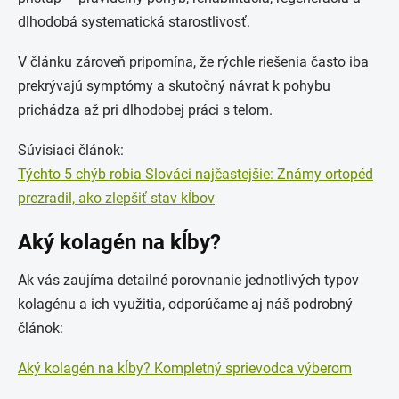
dlhodobá systematická starostlivosť.
V článku zároveň pripomína, že rýchle riešenia často iba
prekrývajú symptómy a skutočný návrat k pohybu
prichádza až pri dlhodobej práci s telom.
Súvisiaci článok:
Týchto 5 chýb robia Slováci najčastejšie: Známy ortopéd
prezradil, ako zlepšiť stav kĺbov
Aký kolagén na kĺby?
Ak vás zaujíma detailné porovnanie jednotlivých typov
kolagénu a ich využitia, odporúčame aj náš podrobný
článok:
Aký kolagén na kĺby? Kompletný sprievodca výberom