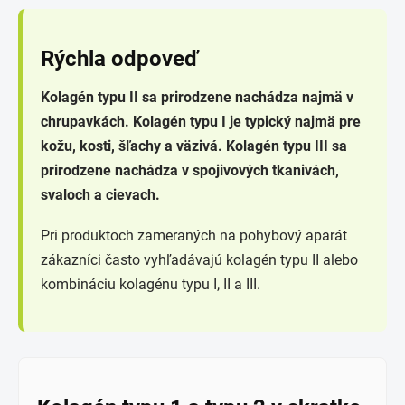
Rýchla odpoveď
Kolagén typu II sa prirodzene nachádza najmä v
chrupavkách. Kolagén typu I je typický najmä pre
kožu, kosti, šľachy a väzivá. Kolagén typu III sa
prirodzene nachádza v spojivových tkanivách,
svaloch a cievach.
Pri produktoch zameraných na pohybový aparát
zákazníci často vyhľadávajú kolagén typu II alebo
kombináciu kolagénu typu I, II a III.