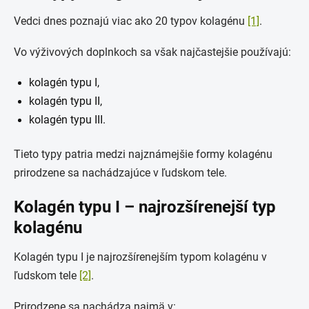
Vedci dnes poznajú viac ako 20 typov kolagénu
[1]
.
Vo výživových doplnkoch sa však najčastejšie používajú:
kolagén typu I,
kolagén typu II,
kolagén typu III.
Tieto typy patria medzi najznámejšie formy kolagénu
prirodzene sa nachádzajúce v ľudskom tele.
Kolagén typu I – najrozšírenejší typ
kolagénu
Kolagén typu I je najrozšírenejším typom kolagénu v
ľudskom tele
[2]
.
Prirodzene sa nachádza najmä v: