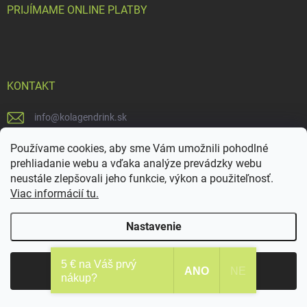
PRIJÍMAME ONLINE PLATBY
KONTAKT
info
@
kolagendrink.sk
+421940610513
Používame cookies, aby sme Vám umožnili pohodlné
prehliadanie webu a vďaka analýze prevádzky webu
https://www.facebook.com/kolagendrink-183607679083667/
neustále zlepšovali jeho funkcie, výkon a použiteľnosť.
Viac informácií tu.
kolagendrink/
Nastavenie
O nás
Obchodné podmienky
Ako nakupovať
Doprava a platba
5 € na Váš prvý
FAQ
Podmienky ochrany osobných údajov
Súhlasím
Súbory cookies
ANO
NE
nákup?
Vernostné zľavy
Predajňa
Moja objednávka