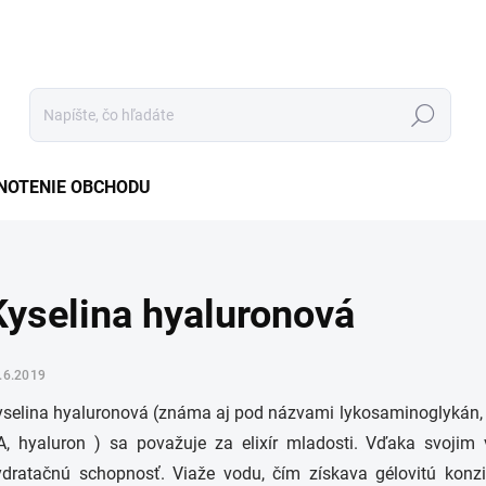
Hľadať
NOTENIE OBCHODU
Kyselina hyaluronová
.6.2019
yselina hyaluronová (známa aj pod názvami lykosaminoglykán, 
A, hyaluron ) sa považuje za elixír mladosti. Vďaka svojim
ydratačnú schopnosť. Viaže vodu, čím získava gélovitú konz