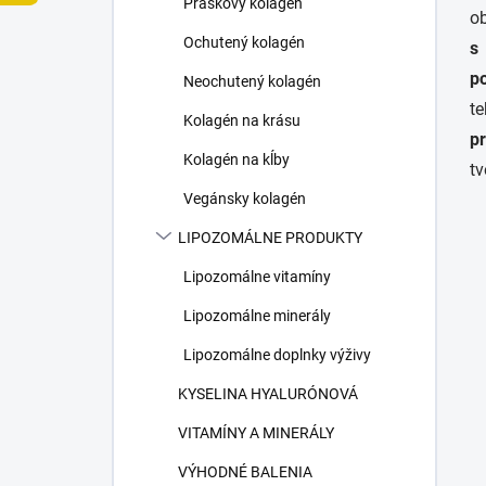
Práškový kolagén
e
o
l
Ochutený kolagén
s
p
Neochutený kolagén
te
Kolagén na krásu
pr
Kolagén na kĺby
tv
Vegánsky kolagén
LIPOZOMÁLNE PRODUKTY
Lipozomálne vitamíny
Lipozomálne minerály
Lipozomálne doplnky výživy
KYSELINA HYALURÓNOVÁ
VITAMÍNY A MINERÁLY
VÝHODNÉ BALENIA