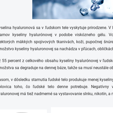
yselina hyaluronová sa v ľudskom tele vyskytuje prirodzene. 
ramov kyseliny hyalurónovej v podobe viskózneho gélu. V
ektorých mäkkých spojivových tkanivách, koži, pupočnej šnúre
ožstvo kyseliny hyaluronovej sa nachádza v pľúcach, obličkác
ž 55 percent z celkového obsahu kyseliny hyalurónovej v ľuds
ožstva sa degraduje na dennej báze, takže sa musí neustále o
som, v dôsledku starnutia ľudské telo produkuje menej kyseliny
olovica toho, čo ľudské telo denne potrebuje. Negatívn
aluronovej má tiež nadmerné sa vystavovanie slnku, nikotín, a 