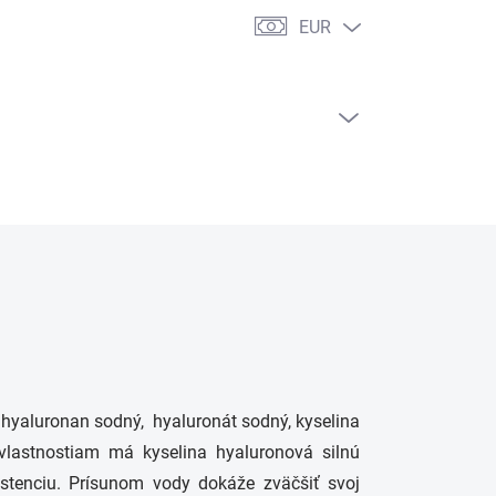
EUR
PRÁZDNY KOŠÍK
NÁKUPNÝ
KOŠÍK
hyaluronan sodný, hyaluronát sodný, kyselina
 vlastnostiam má kyselina hyaluronová silnú
istenciu. Prísunom vody dokáže zväčšiť svoj