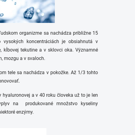
V ľudskom organizme sa nachádza približne 15
o vysokých koncentráciách je obsiahnutá v
, kĺbovej tekutine a v sklovci oka. Významné
h, mozgu a v svaloch.
kom tele sa nachádza v pokožke. Až 1/3 tohto
bnovovať.
 hyaluronovej a v 40 roku človeka už to je len
y vplyv na produkované množstvo kyseliny
niektoré enzýmy.