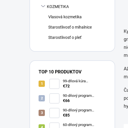
KOZMETIKA
Vlasová kozmetika
Starostlivosť o mihalnice
K
Starostlivosť o pleť
g
ni
mn
A
TOP 10 PRODUKTOV
mn
99-dňová kúra
KolagenDrink FLEXIREP
€72
Ča
väzivá, šľachy, kosti 3 x
500 ml
90-dňový program
p
KolagenDrink Collagen 10
€66
000 hydrolyzovaný rybí
hy
kolagén 3 x 300 g
90-dňový program
ABSORB COLLAGEN
€85
lipozomálny kolagén s HA
3x30 vrecúšok
60-dňový program