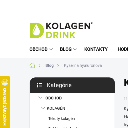
Prejsť
na
obsah
OBCHOD
BLOG
KONTAKTY
HOD
Domov
Blog
Kyselina hyaluronová
B
Kategórie
o
Preskočiť
č
kategórie
n
OBCHOD
11
ý
KOLAGÉN
K
p
H
a
Tekutý kolagén
n
h