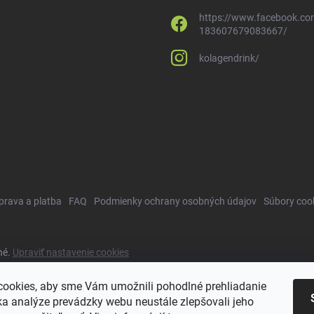
https://www.facebook.co
183607679083667/
kolagendrink/
prava a platba
FAQ
Podmienky ochrany osobných údajov
Súbory coo
né.
Upraviť nastavenie cookies
ookies, aby sme Vám umožnili pohodlné prehliadanie
a analýze prevádzky webu neustále zlepšovali jeho
NAPÍSALI O NÁS