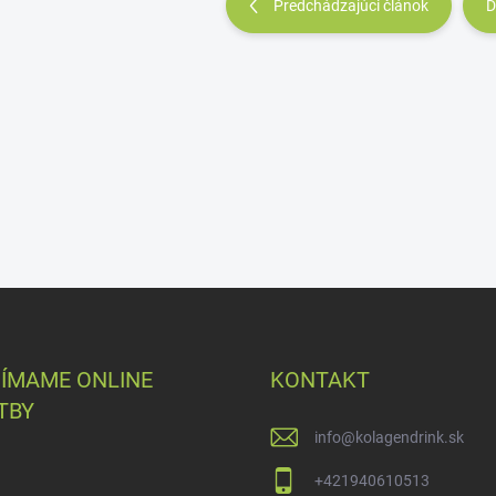
Predchádzajúci článok
Ď
JÍMAME ONLINE
KONTAKT
TBY
info
@
kolagendrink.sk
+421940610513