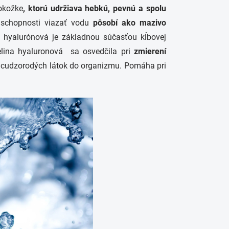
okožke
, ktorú udržiava hebkú, pevnú a spolu
schopnosti viazať vodu
pôsobí ako mazivo
a hyalurónová je základnou súčasťou kĺbovej
lina hyaluronová sa osvedčila pri
zmierení
v a cudzorodých látok do organizmu. Pomáha pri