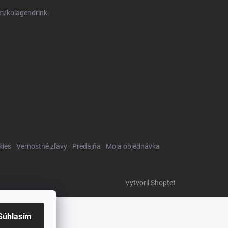
m/kolagendrink-
kies
Vernostné zľavy
Predajňa
Moja objednávka
Vytvoril Shoptet
Súhlasím