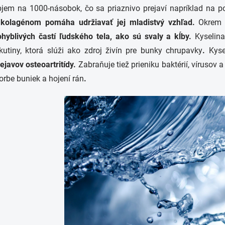
bjem na 1000-násobok, čo sa priaznivo prejaví napríklad na p
 kolagénom pomáha udržiavať jej mladistvý vzhľad.
Okrem 
ohyblivých častí ľudského tela, ako sú svaly a kĺby.
Kyselin
kutiny, ktorá slúži ako zdroj živín pre bunky chrupavky
.
Kyse
ejavov osteoartritídy.
Zabraňuje tiež prieniku baktérií, víruso
orbe buniek a hojení rán
.