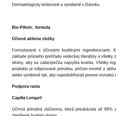
Dermatologicky testované a vyrobené v Dánsku
Bio-Pilixin:. formula
Účinné aktívne zložky
Formulované s účinnými kvalitnými ingredienciami. 
základe prísneho prehľadu vedeckej literatúry a všetky z
strany, aby sa zabezpečila najvyšia kvalita. Všetky i
produktu je inšpirované prírodou, pričom mnohé z aktí
alebo vyrobené tak, aby napodobňovali presne rovnakú m
Podpora rastu
Capilia Longa®
Účinná prírodná zlúčenina, ktorá preukázala až 89%
zlepšenie hustoty vlasov.