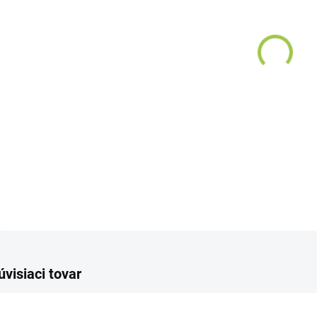
−
Kond
pomáh
DETAI
úvisiaci tovar
AKCIA
AKCIA
TIP