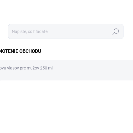
Hľadať
NOTENIE OBCHODU
novu vlasov pre mužov 250 ml
Neohodnotené
Podrobnosti hodnotenia
ZNAČKA:
SCANDINAV
IP
€2
Jedno
€9,18 
cena:
SKLA