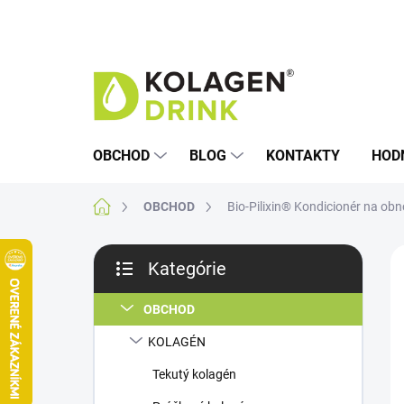
Prejsť
na
obsah
OBCHOD
BLOG
KONTAKTY
HOD
Domov
OBCHOD
Bio-Pilixin® Kondicionér na ob
B
Kategórie
o
Preskočiť
T
č
kategórie
n
OBCHOD
ý
KOLAGÉN
p
a
Tekutý kolagén
n