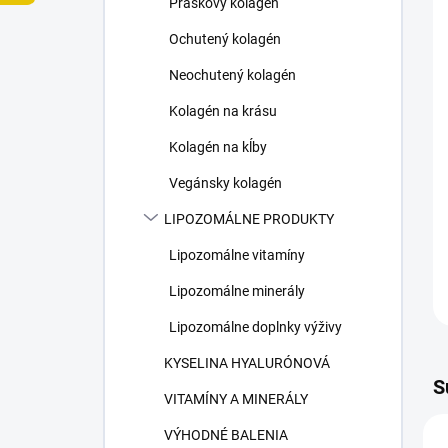
Práškový kolagén
e
l
Ochutený kolagén
Neochutený kolagén
Kolagén na krásu
Kolagén na kĺby
Vegánsky kolagén
LIPOZOMÁLNE PRODUKTY
Lipozomálne vitamíny
Lipozomálne minerály
Lipozomálne doplnky výživy
KYSELINA HYALURÓNOVÁ
S
VITAMÍNY A MINERÁLY
VÝHODNÉ BALENIA