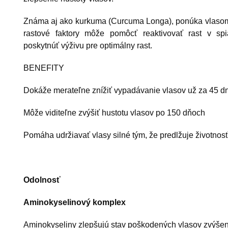
Známa aj ako kurkuma (Curcuma Longa), ponúka vlasom 
rastové faktory môže pomôcť reaktivovať rast v spi
poskytnúť výživu pre optimálny rast.
BENEFITY
Dokáže merateľne znížiť vypadávanie vlasov už za 45 dn
Môže viditeľne zvýšiť hustotu vlasov po 150 dňoch
Pomáha udržiavať vlasy silné tým, že predlžuje životnos
Odolnosť
Aminokyselinový komplex
Aminokyseliny zlepšujú stav poškodených vlasov zvýšením