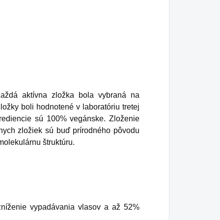
Každá aktívna zložka bola vybraná na
ložky boli hodnotené v laboratóriu tretej
ngrediencie sú 100% vegánske. Zloženie
vnych zložiek sú buď prírodného pôvodu
olekulárnu štruktúru.
 zníženie vypadávania vlasov a až 52%