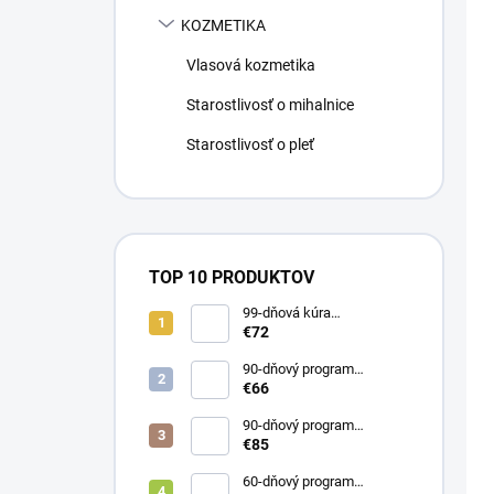
KOZMETIKA
Vlasová kozmetika
Starostlivosť o mihalnice
Starostlivosť o pleť
TOP 10 PRODUKTOV
99-dňová kúra
KolagenDrink FLEXIREP
€72
väzivá, šľachy, kosti 3 x
500 ml
90-dňový program
KolagenDrink Collagen 10
€66
000 hydrolyzovaný rybí
kolagén 3 x 300 g
90-dňový program
ABSORB COLLAGEN
€85
lipozomálny kolagén s HA
3x30 vrecúšok
60-dňový program