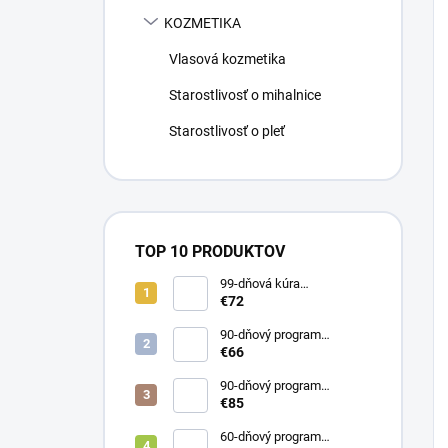
KOZMETIKA
Vlasová kozmetika
Starostlivosť o mihalnice
Starostlivosť o pleť
TOP 10 PRODUKTOV
99-dňová kúra
KolagenDrink FLEXIREP
€72
väzivá, šľachy, kosti 3 x
500 ml
90-dňový program
KolagenDrink Collagen 10
€66
000 hydrolyzovaný rybí
kolagén 3 x 300 g
90-dňový program
ABSORB COLLAGEN
€85
lipozomálny kolagén s HA
3x30 vrecúšok
60-dňový program