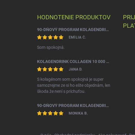
á
p
ä
HODNOTENIE PRODUKTOV
PRI
t
PLA
i
90-DŇOVÝ PROGRAM KOLAGENDRINK COLLAGEN BEAUTY TROJZLOŽKOVÝ (TYP 1, 2 & 3) RYBÍ HYDROLYZOVANÝ KOLAGÉN 3 X 330 G
e
EMÍLIA Č.
Som spokojná.
KOLAGENDRINK COLLAGEN 10 000 HYDROLYZOVANÝ HOVÄDZÍ KOLAGÉN 300 G
JANA D.
S kolagénom som spokojná je super
samozrejme ze si ho ešte objednám, len
škoda že není s príchuťou.
90-DŇOVÝ PROGRAM KOLAGENDRINK COLLAGEN BEAUTY TROJZLOŽKOVÝ (TYP 1, 2 & 3) RYBÍ HYDROLYZOVANÝ KOLAGÉN 3 X 330 G
MONIKA B.