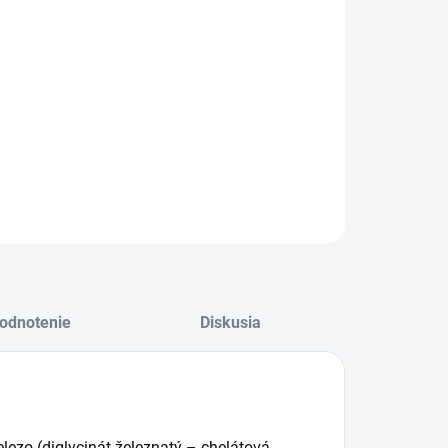
+
Pridať do košíka
o v
lipozomálnej forme pre maximálnu vstrebateľnosť. 200
0 dávek/dávok po 10 ml). Vhodné pre vegánov.
LNÉ INFORMÁCIE
OPÝTAŤ SA
odnotenie
Diskusia
elezo (diglycinát železnatý – chelátová