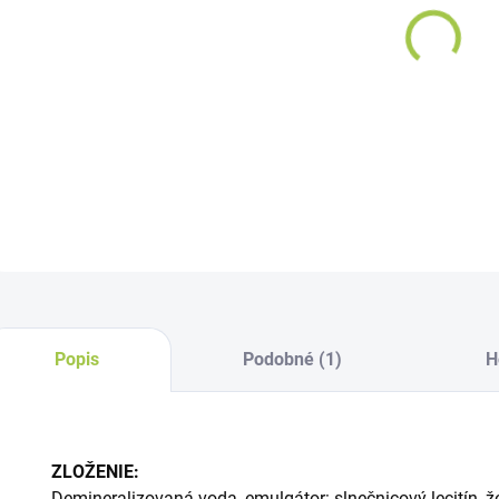
−
Želez
ml (2
DETAI
Popis
Podobné (1)
H
ZLOŽENIE:
Demineralizovaná voda, emulgátor: slnečnicový lecitín, ž