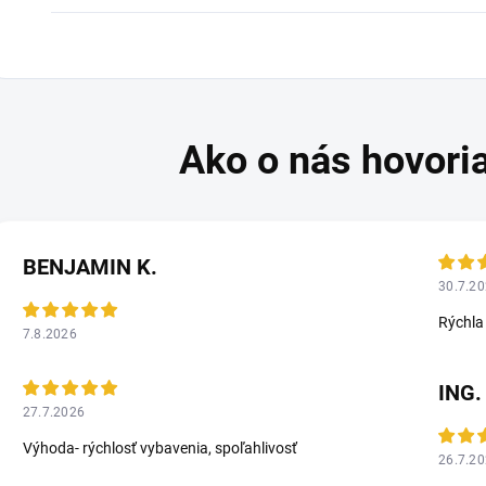
BENJAMIN K.
30.7.2
Rýchla
7.8.2026
ING.
27.7.2026
Výhoda- rýchlosť vybavenia, spoľahlivosť
26.7.2