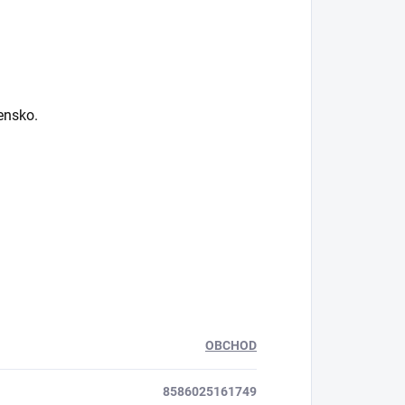
ensko.
OBCHOD
8586025161749