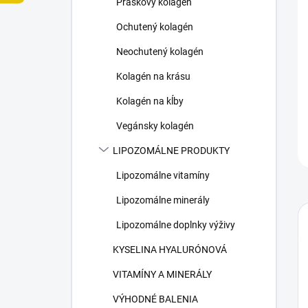
Práškový kolagén
e
l
Ochutený kolagén
Neochutený kolagén
Kolagén na krásu
Kolagén na kĺby
Vegánsky kolagén
LIPOZOMÁLNE PRODUKTY
Lipozomálne vitamíny
Lipozomálne minerály
Lipozomálne doplnky výživy
KYSELINA HYALURÓNOVÁ
VITAMÍNY A MINERÁLY
VÝHODNÉ BALENIA