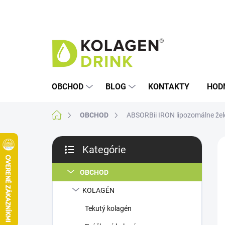
Prejsť
na
obsah
OBCHOD
BLOG
KONTAKTY
HOD
Domov
OBCHOD
ABSORBii IRON lipozomálne žel
B
Kategórie
o
Preskočiť
č
kategórie
n
OBCHOD
ý
KOLAGÉN
p
a
Tekutý kolagén
n