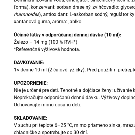
forma), konzervant: sorban draselný, zvlhčovadlo: glycerol
rhamnoides
), antioxidant: L-askorban sodný, regulátor ky
xantánová guma, aróma: jablko.
Účinné látky v odporúčanej dennej dávke (10 ml):
Železo – 14 mg (100 % RVH*).
*Referenčná výživová hodnota.
DÁVKOVANIE:
1× denne 10 ml (2 čajové lyžičky). Pred použitím pretrept
UPOZORNENIE:
Nie je určené pre deti. Tehotné a dojčiace ženy: užívanie 
Neprekračujte odporúčanú dennú dávku. Výživový doplno
Uchovávajte mimo dosahu detí.
SKLADOVANIE:
V suchu pri teplote 6–25 °C, mimo priameho slnka, mrazu 
chladničke a spotrebujte do 30 dní.