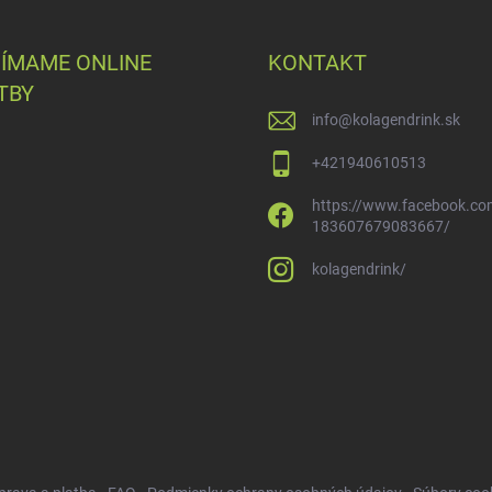
JÍMAME ONLINE
KONTAKT
TBY
info
@
kolagendrink.sk
+421940610513
https://www.facebook.co
183607679083667/
kolagendrink/