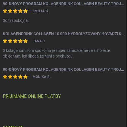
90-DŇOVÝ PROGRAM KOLAGENDRINK COLLAGEN BEAUTY TROJZLOŽKOVÝ (TYP 1, 2 & 3) RYBÍ HYDROLYZOVANÝ KOLAGÉN 3 X 330 G
EMÍLIA Č.
Som spokojná.
KOLAGENDRINK COLLAGEN 10 000 HYDROLYZOVANÝ HOVÄDZÍ KOLAGÉN 300 G
JANA D.
S kolagénom som spokojná je super samozrejme ze si ho ešte
objednám, len škoda že není s príchuťou.
90-DŇOVÝ PROGRAM KOLAGENDRINK COLLAGEN BEAUTY TROJZLOŽKOVÝ (TYP 1, 2 & 3) RYBÍ HYDROLYZOVANÝ KOLAGÉN 3 X 330 G
MONIKA B.
PRIJÍMAME ONLINE PLATBY