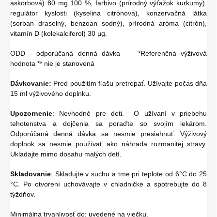
askorbová) 80 mg 100 %, farbivo (prírodný výťažok kurkumy),
regulátor kyslosti (kyselina citrónová), konzervačná látka
(sorban draselný, benzoan sodný), prírodná aróma (citrón),
vitamín D (kolekalciferol) 30 µg.
ODD - odporúčaná denná dávka *Referenčná výživová
hodnota ** nie je stanovená
Dávkovanie:
Pred použitím fľašu pretrepať. Užívajte počas dňa
15 ml výživového doplnku.
Upozornenie
: Nevhodné pre deti. O užívaní v priebehu
tehotenstva a dojčenia sa poraďte so svojím lekárom.
Odporúčaná denná dávka sa nesmie presiahnuť. Výživový
doplnok sa nesmie používať ako náhrada rozmanitej stravy.
Ukladajte mimo dosahu malých detí.
Skladovanie
: Skladujte v suchu a tme pri teplote od 6°C do 25
°C. Po otvorení uchovávajte v chladničke a spotrebujte do 8
týždňov.
Minimálna trvanlivosť do: uvedené na viečku.