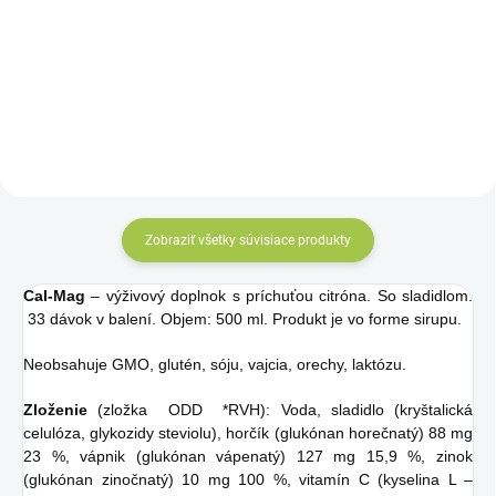
Jednotková
Jednotková
€4,47 / 100 ml
€4,80 / 100 ml
cena:
cena:
Do košíka
Do košíka
Zobraziť všetky súvisiace produkty
Cal-Mag
– výživový doplnok s príchuťou citróna. So sladidlom.
33 dávok v balení. Objem: 500 ml. Produkt je vo forme sirupu.
Neobsahuje GMO, glutén, sóju, vajcia, orechy, laktózu.
Zloženie
(zložka ODD *RVH): Voda, sladidlo (kryštalická
celulóza, glykozidy steviolu), horčík (glukónan horečnatý) 88 mg
23 %, vápnik (glukónan vápenatý) 127 mg 15,9 %, zinok
(glukónan zinočnatý) 10 mg 100 %, vitamín C (kyselina L –