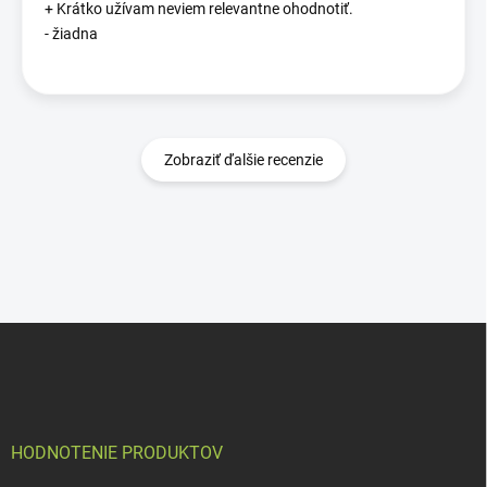
+ Krátko užívam neviem relevantne ohodnotiť.
- žiadna
Zobraziť ďalšie recenzie
Z
á
p
ä
t
i
HODNOTENIE PRODUKTOV
e