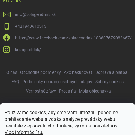
KONTAKT
info
@
kolagendrink.sk
+421940610513
https://www.facebook.com/kolagendrink-183607679083667/
kolagendrink/
O nás
Obchodné podmienky
Ako nakupovať
Doprava a platba
FAQ
Podmienky ochrany osobných údajov
Súbory cookies
Vernostné zľavy
Predajňa
Moja objednávka
Používame cookies, aby sme Vám umožnili pohodlné
Copyright 2026
KolagenDrink.sk
. Všetky práva vyhradené.
Upraviť
prehliadanie webu a vďaka analýze prevádzky webu
nastavenie cookies
neustále zlepšovali jeho funkcie, výkon a použiteľnosť.
Vytvoril Shoptet
Viac informácií tu.