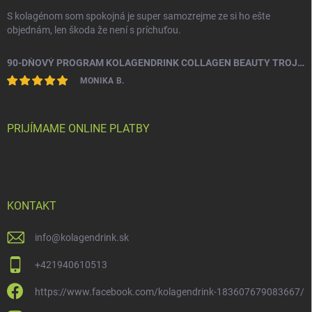
S kolagénom som spokojná je super samozrejme ze si ho ešte
objednám, len škoda že není s príchuťou.
90-DŇOVÝ PROGRAM KOLAGENDRINK COLLAGEN BEAUTY TROJZLOŽKOVÝ (TYP 1, 2 & 3) RYBÍ HYDROLYZOVANÝ KOLAGÉN 3 X 330 G
MONIKA B.
PRIJÍMAME ONLINE PLATBY
KONTAKT
info
@
kolagendrink.sk
+421940610513
https://www.facebook.com/kolagendrink-183607679083667/