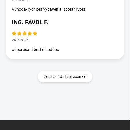
Výhoda- rýchlosť vybavenia, spoľahlivosť
ING. PAVOL F.
26.7.2026
odporúčam brať dlhodobo
Zobraziť ďalšie recenzie
Z
á