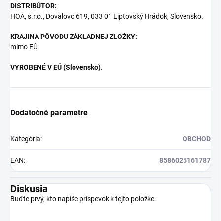
DISTRIBÚTOR:
HOA, s.r.o., Dovalovo 619, 033 01 Liptovský Hrádok, Slovensko.
KRAJINA PÔVODU ZÁKLADNEJ ZLOŽKY:
mimo EÚ.
VYROBENÉ V EÚ (Slovensko).
Dodatočné parametre
Kategória
:
OBCHOD
EAN
:
8586025161787
Diskusia
Buďte prvý, kto napíše príspevok k tejto položke.