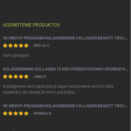
p
ä
t
i
HODNOTENIE PRODUKTOV
e
90-DŇOVÝ PROGRAM KOLAGENDRINK COLLAGEN BEAUTY TROJZLOŽKOVÝ (TYP 1, 2 & 3) RYBÍ HYDROLYZOVANÝ KOLAGÉN 3 X 330 G
EMÍLIA Č.
Som spokojná.
KOLAGENDRINK COLLAGEN 10 000 HYDROLYZOVANÝ HOVÄDZÍ KOLAGÉN 300 G
JANA D.
S kolagénom som spokojná je super samozrejme ze si ho ešte
objednám, len škoda že není s príchuťou.
90-DŇOVÝ PROGRAM KOLAGENDRINK COLLAGEN BEAUTY TROJZLOŽKOVÝ (TYP 1, 2 & 3) RYBÍ HYDROLYZOVANÝ KOLAGÉN 3 X 330 G
MONIKA B.