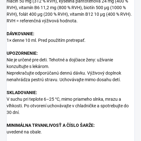
niacín 50 mg (312 % RVH), kyselina pantoténová 24 mg (400 %
RVH), vitamín B6 11,2 mg (800 % RVH), biotín 500 µg (1000 %
RVH), folát 400 µg (200 % RVH), vitamín B12 10 µg (400 % RVH).
RVH = referenčná výživová hodnota.
DÁVKOVANIE:
1× denne 10 ml. Pred použitím pretrepať.
UPOZORNENIE:
Nie je určené pre deti. Tehotné a dojčiace ženy: užívanie
konzultujte s lekárom.
Neprekračujte odporúčanú dennú dávku. Výživový doplnok
nenahrádza pestrú stravu. Uchovávajte mimo dosahu detí.
SKLADOVANIE:
V suchu pri teplote 6–25 °C, mimo priameho slnka, mrazu a
vlhkosti. Po otvorení uchovávajte v chladničke a spotrebujte do
30 dní.
MINIMÁLNA TRVANLIVOSŤ A ČÍSLO ŠARŽE:
uvedené na obale.