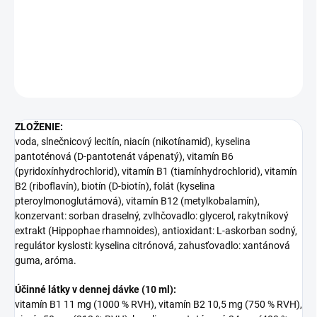
Vitamíny skupiny B v
lipozomálnej forme
pre maximálnu
vstrebateľnosť. 200 ml (20 dávok po 10 ml). Vhodné pre vegánov.
DETAILNÉ INFORMÁCIE
OPÝTAŤ SA
ZLOŽENIE:
voda, slnečnicový lecitín, niacín (nikotínamid), kyselina
pantoténová (D-pantotenát vápenatý), vitamín B6
(pyridoxínhydrochlorid), vitamín B1 (tiamínhydrochlorid), vitamín
B2 (riboflavín), biotín (D-biotín), folát (kyselina
pteroylmonoglutámová), vitamín B12 (metylkobalamín),
konzervant: sorban draselný, zvlhčovadlo: glycerol, rakytníkový
extrakt (Hippophae rhamnoides), antioxidant: L-askorban sodný,
regulátor kyslosti: kyselina citrónová, zahusťovadlo: xantánová
guma, aróma.
Účinné látky v dennej dávke (10 ml):
vitamín B1 11 mg (1000 % RVH), vitamín B2 10,5 mg (750 % RVH),