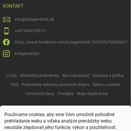
KONTAKT
info
@
kolagendrink.sk
+421940610513
https://www.facebook.com/kolagendrink-183607679083667/
kolagendrink/
O nás
Obchodné podmienky
Ako nakupovať
Doprava a platba
FAQ
Podmienky ochrany osobných údajov
Súbory cookies
Vernostné zľavy
Predajňa
Moja objednávka
Používame cookies, aby sme Vám umožnili pohodlné
Copyright 2026
KolagenDrink.sk
. Všetky práva vyhradené.
Upraviť
prehliadanie webu a vďaka analýze prevádzky webu
nastavenie cookies
neustále zlepšovali jeho funkcie, výkon a použiteľnosť.
Vytvoril Shoptet