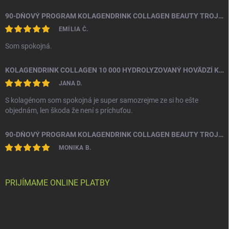
e
90-DŇOVÝ PROGRAM KOLAGENDRINK COLLAGEN BEAUTY TROJZLOŽKOVÝ (TYP 1, 2 & 3) RYBÍ HYDROLYZOVANÝ KOLAGÉN 3 X 330 G
EMÍLIA Č.
Som spokojná.
KOLAGENDRINK COLLAGEN 10 000 HYDROLYZOVANÝ HOVÄDZÍ KOLAGÉN 300 G
JANA D.
S kolagénom som spokojná je super samozrejme ze si ho ešte
objednám, len škoda že není s príchuťou.
90-DŇOVÝ PROGRAM KOLAGENDRINK COLLAGEN BEAUTY TROJZLOŽKOVÝ (TYP 1, 2 & 3) RYBÍ HYDROLYZOVANÝ KOLAGÉN 3 X 330 G
MONIKA B.
PRIJÍMAME ONLINE PLATBY