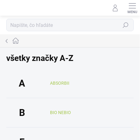
Prejsť
na
obsah
Hľadať
Domov
všetky značky A-Z
A
ABSORBII
B
BIO NEBIO