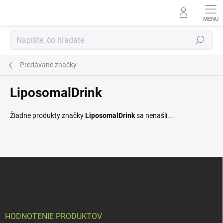
Prejsť
na
obsah
Hľadať
Predávané značky
LiposomalDrink
Žiadne produkty značky
LiposomalDrink
sa nenašli...
Z
á
p
ä
t
i
HODNOTENIE PRODUKTOV