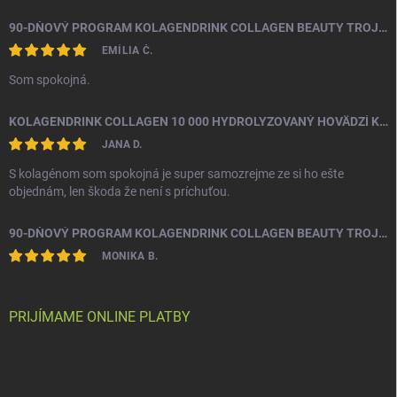
e
90-DŇOVÝ PROGRAM KOLAGENDRINK COLLAGEN BEAUTY TROJZLOŽKOVÝ (TYP 1, 2 & 3) RYBÍ HYDROLYZOVANÝ KOLAGÉN 3 X 330 G
EMÍLIA Č.
Som spokojná.
KOLAGENDRINK COLLAGEN 10 000 HYDROLYZOVANÝ HOVÄDZÍ KOLAGÉN 300 G
JANA D.
S kolagénom som spokojná je super samozrejme ze si ho ešte
objednám, len škoda že není s príchuťou.
90-DŇOVÝ PROGRAM KOLAGENDRINK COLLAGEN BEAUTY TROJZLOŽKOVÝ (TYP 1, 2 & 3) RYBÍ HYDROLYZOVANÝ KOLAGÉN 3 X 330 G
MONIKA B.
PRIJÍMAME ONLINE PLATBY