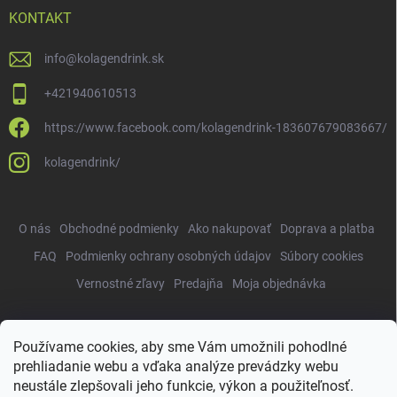
KONTAKT
info
@
kolagendrink.sk
+421940610513
https://www.facebook.com/kolagendrink-183607679083667/
kolagendrink/
O nás
Obchodné podmienky
Ako nakupovať
Doprava a platba
FAQ
Podmienky ochrany osobných údajov
Súbory cookies
Vernostné zľavy
Predajňa
Moja objednávka
Používame cookies, aby sme Vám umožnili pohodlné
Copyright 2026
KolagenDrink.sk
. Všetky práva vyhradené.
Upraviť
prehliadanie webu a vďaka analýze prevádzky webu
nastavenie cookies
neustále zlepšovali jeho funkcie, výkon a použiteľnosť.
Vytvoril Shoptet