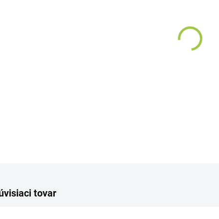
−
Objav
od Sc
posil
hlavy.
rast 
kurku
DETAI
úvisiaci tovar