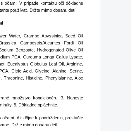
u s očami. V prípade kontaktu oči dôkladne
staňte používať. Držte mimo dosahu detí.
ml
wer Water, Crambe Abyssinica Seed Oil
rassica Campestris/Aleurites Fordi Oil
 Sodium Benzoate, Hydrogenated Olive Oil
Sodium PCA, Curcuma Longa Callus Lysate,
, Eucalyptus Globulus Leaf Oil, Arginine,
A, Citric Acid, Glycine, Alanine, Serine,
e, Threonine, Histidine, Phenylalanine, Aloe
erané množstvo kondicionéru. 3. Naneste
minúty. 5. Dôkladne opláchnite.
 s očami. Ak dôjde k podráždeniu, prestaňte
pomoc. Držte mimo dosahu detí.