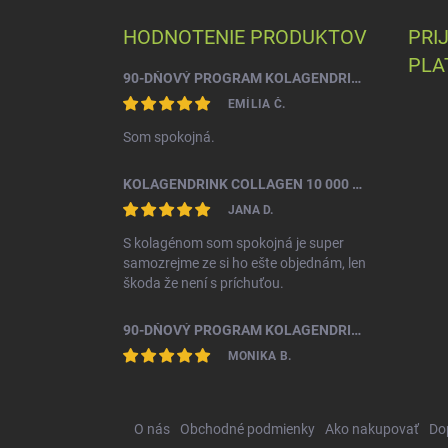
p
ä
HODNOTENIE PRODUKTOV
PRI
t
PLA
i
90-DŇOVÝ PROGRAM KOLAGENDRINK COLLAGEN BEAUTY TROJZLOŽKOVÝ (TYP 1, 2 & 3) RYBÍ HYDROLYZOVANÝ KOLAGÉN 3 X 330 G
e
EMÍLIA Č.
Som spokojná.
KOLAGENDRINK COLLAGEN 10 000 HYDROLYZOVANÝ HOVÄDZÍ KOLAGÉN 300 G
JANA D.
S kolagénom som spokojná je super
samozrejme ze si ho ešte objednám, len
škoda že není s príchuťou.
90-DŇOVÝ PROGRAM KOLAGENDRINK COLLAGEN BEAUTY TROJZLOŽKOVÝ (TYP 1, 2 & 3) RYBÍ HYDROLYZOVANÝ KOLAGÉN 3 X 330 G
MONIKA B.
O nás
Obchodné podmienky
Ako nakupovať
Do