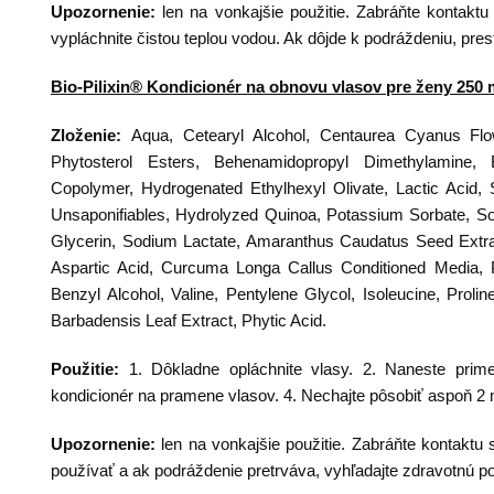
Upozornenie:
len na vonkajšie použitie. Zabráňte kontakt
vypláchnite čistou teplou vodou. Ak dôjde k podráždeniu, pre
Bio-Pilixin® Kondicionér na obnovu vlasov pre ženy 250 
Zloženie:
Aqua, Cetearyl Alcohol, Centaurea Cyanus Flo
Phytosterol Esters, Behenamidopropyl Dimethylamine, B
Copolymer, Hydrogenated Ethylhexyl Olivate, Lactic Acid,
Unsaponifiables, Hydrolyzed Quinoa, Potassium Sorbate, 
Glycerin, Sodium Lactate, Amaranthus Caudatus Seed Extract
Aspartic Acid, Curcuma Longa Callus Conditioned Media, PC
Benzyl Alcohol, Valine, Pentylene Glycol, Isoleucine, Prolin
Barbadensis Leaf Extract, Phytic Acid.
Použitie:
1. Dôkladne opláchnite vlasy. 2. Naneste prim
kondicionér na pramene vlasov. 4. Nechajte pôsobiť aspoň 2 
Upozornenie:
len na vonkajšie použitie. Zabráňte kontaktu
používať a ak podráždenie pretrváva, vyhľadajte zdravotnú 