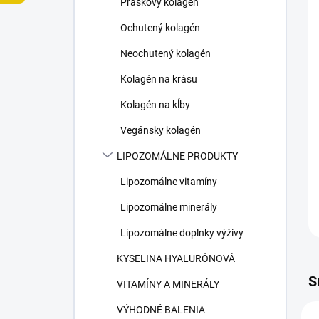
Práškový kolagén
e
l
Ochutený kolagén
Neochutený kolagén
Kolagén na krásu
Kolagén na kĺby
Vegánsky kolagén
LIPOZOMÁLNE PRODUKTY
Lipozomálne vitamíny
Lipozomálne minerály
Lipozomálne doplnky výživy
KYSELINA HYALURÓNOVÁ
S
VITAMÍNY A MINERÁLY
VÝHODNÉ BALENIA