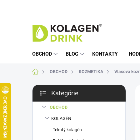
Prejsť
na
obsah
OBCHOD
BLOG
KONTAKTY
HOD
Domov
OBCHOD
KOZMETIKA
Vlasová koz
B
Kategórie
o
Preskočiť
A
č
kategórie
n
OBCHOD
ý
KOLAGÉN
p
a
Tekutý kolagén
n