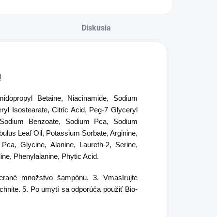
Diskusia
l
idopropyl Betaine, Niacinamide, Sodium
yl Isostearate, Citric Acid, Peg-7 Glyceryl
2, Sodium Benzoate, Sodium Pca, Sodium
lus Leaf Oil, Potassium Sorbate, Arginine,
ca, Glycine, Alanine, Laureth-2, Serine,
dine, Phenylalanine, Phytic Acid.
merané množstvo šampónu. 3. Vmasírujte
hnite. 5. Po umytí sa odporúča použiť Bio-