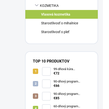
KOZMETIKA
Vlasová kozmetika
Starostlivosť o mihalnice
Starostlivosť o pleť
TOP 10 PRODUKTOV
99-dňová kúra
KolagenDrink FLEXIREP
€72
väzivá, šľachy, kosti 3 x
500 ml
90-dňový program
KolagenDrink Collagen 10
€66
000 hydrolyzovaný rybí
kolagén 3 x 300 g
90-dňový program
ABSORB COLLAGEN
€85
lipozomálny kolagén s HA
3x30 vrecúšok
60-dňový program