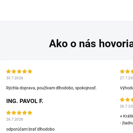
30.7.2026
27.7.2
Rýchla doprava, používam dlhodobo, spokojnosť.
Výhoda
ING. PAVOL F.
26.7.2
+ Krát
26.7.2026
- žiadn
odporúčam brať dlhodobo