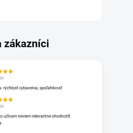
026
- rýchlosť vybavenia, spoľahlivosť
026
ko užívam neviem relevantne ohodnotiť.
a