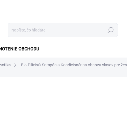
Hľadať
NOTENIE OBCHODU
metika
Bio-Pilixin® Šampón a Kondicionér na obnovu vlasov pre ž
1 hodnotenie
Podrobnosti hodnotenia
ZNAČKA:
SCANDINAVIA
KCIA
€4
Jedno
€34,95
cena:
SKLA