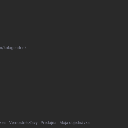
m/kolagendrink-
kies
Vernostné zľavy
Predajňa
Moja objednávka