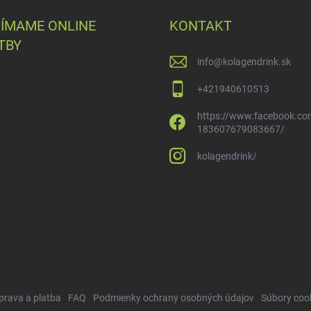
JÍMAME ONLINE
KONTAKT
TBY
info
@
kolagendrink.sk
+421940610513
https://www.facebook.co
183607679083667/
kolagendrink/
prava a platba
FAQ
Podmienky ochrany osobných údajov
Súbory coo